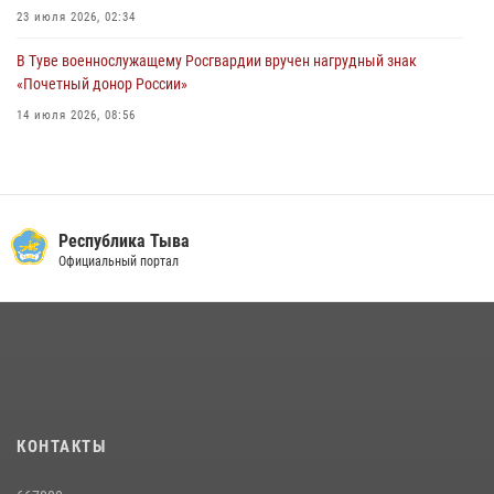
23 июля 2026, 02:34
В Туве военнослужащему Росгвардии вручен нагрудный знак
«Почетный донор России»
14 июля 2026, 08:56
Инспекторы Росгвардии приняли участие в процедуре регистрации
лучников в канун тувинского праздника животноводов
Наадым-2026
23 июля 2026, 04:57
Республика Тыва
Официальный портал
Спортсмены Росгвардии стали победителями и призерами
Чемпионата по лёгкой атлетике Наадым-2026
23 июля 2026, 09:24
Инспектор ЦЛРР Росгвардии в прямом эфире разъяснил
телезрителям особенности использования тувинского
национального лука
КОНТАКТЫ
21 июля 2026, 04:59