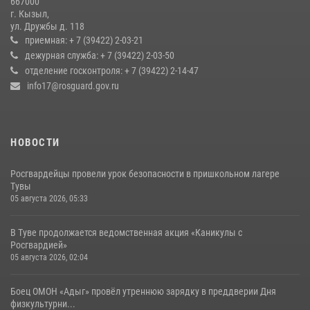
667000
Росгвардия совместно ГИМС МЧС Тувы провела профилактические
г. Кызыл,
мероприятия на территории Бай-Тайгинского района
ул. Дружбы д. 118
13 июля 2026, 08:55
приемная: + 7 (39422) 2-03-21
дежурная служба: + 7 (39422) 2-03-50
Кызылчанин поблагодарил сотрудников Росгвардии за
отделение госконтроля: + 7 (39422) 2-14-47
оперативное реагирование в решении конфликтной ситуации
info17@rosguard.gov.ru
17 июля 2026, 07:22
1
НОВОСТИ
Росгвардейцы провели урок безопасности в пришкольном лагере
Тувы
05 августа 2026, 05:33
В Туве продолжается ведомственная акция «Каникулы с
Росгвардией»
05 августа 2026, 02:04
Боец ОМОН «Адыг» провёл утреннюю зарядку в преддверии Дня
физкультурни...