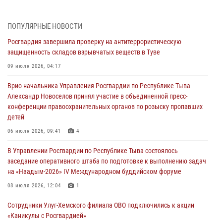
31 июля 2026, 03:49
2
Сотрудники вневедомственной охраны приняли участие в акции
ПОПУЛЯРНЫЕ НОВОСТИ
«Каникулы с Росгвардией» в Туве
Росгвардия завершила проверку на антитеррористическую
29 июля 2026, 09:41
защищенность складов взрывчатых веществ в Туве
26 сигналов «Тревога» с автотранспортов отработали экипажи
09 июля 2026, 04:17
задержаний Росгвардии в Туве с начала года
Врио начальника Управления Росгвардии по Республике Тыва
29 июля 2026, 08:37
1
Александр Новоселов принял участие в объединенной пресс-
конференции правоохранительных органов по розыску пропавших
В Туве офицер Росгвардии подвела итоги юбилейного личного
детей
забега
06 июля 2026, 09:41
4
28 июля 2026, 07:48
В Управлении Росгвардии по Республике Тыва состоялось
Росгвардеец стал бронзовым призером Чемпионата Тувы по
заседание оперативного штаба по подготовке к выполнению задач
национальной игре - стрельбе из традиционного лука
на «Наадым-2026» IV Международном буддийском форуме
28 июля 2026, 07:40
1
08 июля 2026, 12:04
1
Сотрудники Улуг-Хемского филиала ОВО подключились к акции
«Каникулы с Росгвардией»