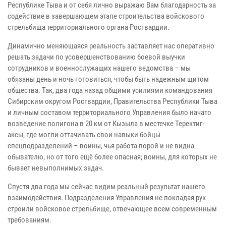
Республике Тыва и от себя лично выражаю Вам благодарность за
содействие в завершающем этапе строительства войскового
стрельбища территориального органа Росгвардии.
Динамично меняющаяся реальность заставляет нас оперативно
решать задачи по усовершенствованию боевой выучки
сотрудников и военнослужащих нашего ведомства – мы
обязаны день и ночь готовиться, чтобы быть надежным щитом
общества. Так, два года назад общими усилиями командования
Сибирским округом Росгвардии, Правительства Республики Тыва
и личным составом территориального Управления было начато
возведение полигона в 20 км от Кызыла в местечке Теректиг-
аксы, где могли оттачивать свои навыки бойцы
спецподразделений – воины, чья работа порой и не видна
обывателю, но от того ещё более опасная; воины, для которых не
бывает невыполнимых задач.
Спустя два года мы сейчас видим реальный результат нашего
взаимодействия. Подразделения Управления не покладая рук
строили войсковое стрельбище, отвечающее всем современным
требованиям.