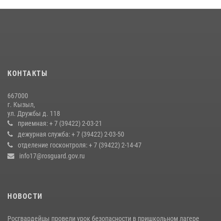
Наадым-2026
23 июля 2026, 04:57
Инспектор ЦЛРР Росгвардии в прямом эфире разъяснил
телезрителям особенности использования тувинского
национального лука
КОНТАКТЫ
21 июля 2026, 04:59
667000
Росгвардия совместно ГИМС МЧС Тувы провела профилактические
г. Кызыл,
мероприятия на территории Бай-Тайгинского района
ул. Дружбы д. 118
13 июля 2026, 08:55
приемная: + 7 (39422) 2-03-21
дежурная служба: + 7 (39422) 2-03-50
Кызылчанин поблагодарил сотрудников Росгвардии за
отделение госконтроля: + 7 (39422) 2-14-47
оперативное реагирование в решении конфликтной ситуации
info17@rosguard.gov.ru
17 июля 2026, 07:22
1
НОВОСТИ
Росгвардейцы провели урок безопасности в пришкольном лагере