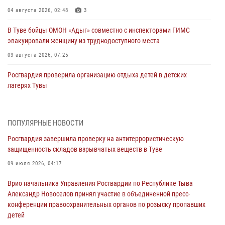
04 августа 2026, 02:48
3
В Туве бойцы ОМОН «Адыг» совместно с инспекторами ГИМС
эвакуировали женщину из труднодоступного места
03 августа 2026, 07:25
Росгвардия проверила организацию отдыха детей в детских
лагерях Тувы
31 июля 2026, 03:49
2
Сотрудники вневедомственной охраны приняли участие в акции
ПОПУЛЯРНЫЕ НОВОСТИ
«Каникулы с Росгвардией» в Туве
Росгвардия завершила проверку на антитеррористическую
29 июля 2026, 09:41
защищенность складов взрывчатых веществ в Туве
26 сигналов «Тревога» с автотранспортов отработали экипажи
09 июля 2026, 04:17
задержаний Росгвардии в Туве с начала года
Врио начальника Управления Росгвардии по Республике Тыва
29 июля 2026, 08:37
1
Александр Новоселов принял участие в объединенной пресс-
конференции правоохранительных органов по розыску пропавших
В Туве офицер Росгвардии подвела итоги юбилейного личного
детей
забега