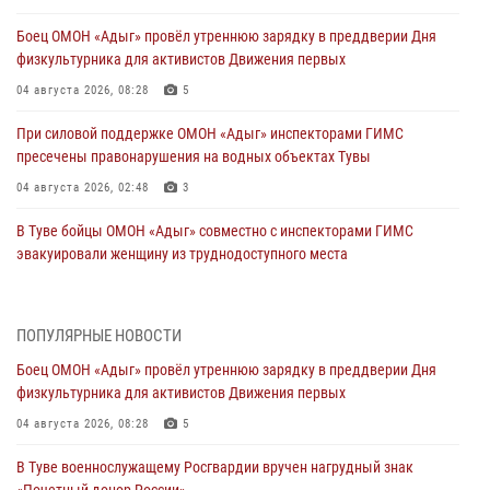
Боец ОМОН «Адыг» провёл утреннюю зарядку в преддверии Дня
физкультурника для активистов Движения первых
04 августа 2026, 08:28
5
При силовой поддержке ОМОН «Адыг» инспекторами ГИМС
пресечены правонарушения на водных объектах Тувы
04 августа 2026, 02:48
3
В Туве бойцы ОМОН «Адыг» совместно с инспекторами ГИМС
эвакуировали женщину из труднодоступного места
03 августа 2026, 07:25
Росгвардия проверила организацию отдыха детей в детских
ПОПУЛЯРНЫЕ НОВОСТИ
лагерях Тувы
Боец ОМОН «Адыг» провёл утреннюю зарядку в преддверии Дня
31 июля 2026, 03:49
2
физкультурника для активистов Движения первых
Сотрудники вневедомственной охраны приняли участие в акции
04 августа 2026, 08:28
5
«Каникулы с Росгвардией» в Туве
В Туве военнослужащему Росгвардии вручен нагрудный знак
29 июля 2026, 09:41