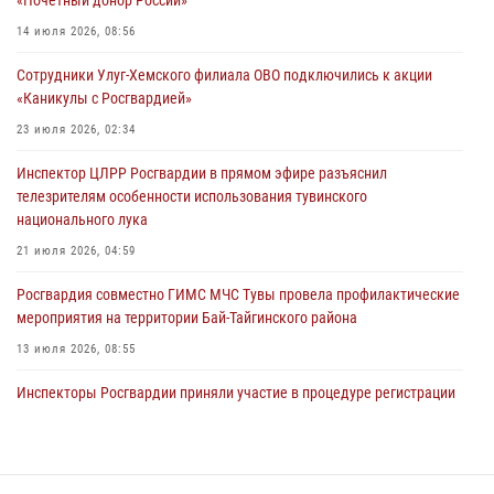
«Почетный донор России»
26 сигналов «Тревога» с автотранспортов отработали экипажи
14 июля 2026, 08:56
задержаний Росгвардии в Туве с начала года
Сотрудники Улуг-Хемского филиала ОВО подключились к акции
29 июля 2026, 08:37
1
«Каникулы с Росгвардией»
В Туве офицер Росгвардии подвела итоги юбилейного личного
23 июля 2026, 02:34
забега
Инспектор ЦЛРР Росгвардии в прямом эфире разъяснил
28 июля 2026, 07:48
телезрителям особенности использования тувинского
национального лука
21 июля 2026, 04:59
Росгвардия совместно ГИМС МЧС Тувы провела профилактические
мероприятия на территории Бай-Тайгинского района
13 июля 2026, 08:55
Инспекторы Росгвардии приняли участие в процедуре регистрации
лучников в канун тувинского праздника животноводов
Наадым-2026
23 июля 2026, 04:57