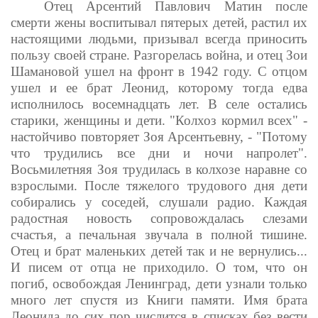
Отец Арсентий Павлович Матин после
смерти жены воспитывал пятерых детей, растил их
настоящими людьми, призывал всегда приносить
пользу своей стране. Разгорелась война, и отец Зои
Шамановой ушел на фронт в 1942 году. С отцом
ушел и ее брат Леонид, которому тогда едва
исполнилось восемнадцать лет. В селе остались
старики, женщины и дети. "Колхоз кормил всех" -
настойчиво повторяет Зоя Арсентьевну, - "Потому
что трудились все дни и ночи напролет".
Восьмилетняя Зоя трудилась в колхозе наравне со
взрослыми. После тяжелого трудового дня дети
собирались у соседей, слушали радио. Каждая
радостная новость сопровождалась слезами
счастья, а печальная звучала в полной тишине.
Отец и брат маленьких детей так и не вернулись...
И писем от отца не приходило. О том, что он
погиб, освобождая Ленинград, дети узнали только
много лет спустя из Книги памяти. Имя брата
Леонида до сих пор числится в списках без вести