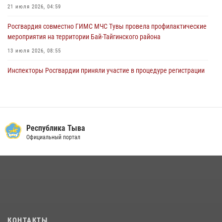
21 июля 2026, 04:59
Росгвардия совместно ГИМС МЧС Тувы провела профилактические
мероприятия на территории Бай-Тайгинского района
13 июля 2026, 08:55
Инспекторы Росгвардии приняли участие в процедуре регистрации
лучников в канун тувинского праздника животноводов
Наадым-2026
23 июля 2026, 04:57
Спортсмены Росгвардии стали победителями и призерами
Республика Тыва
Чемпионата по лёгкой атлетике Наадым-2026
Официальный портал
23 июля 2026, 09:24
Росгвардия обеспечила общественную безопасность во время
праздника Наадым-2026 в Туве
27 июля 2026, 07:56
3
В Туве бойцы ОМОН обеспечили безопасность во время фестиваля
КОНТАКТЫ