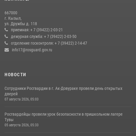
русской культуры Верховьё
20 июля 2026, 07:01
667000
г. Кызыл,
Кызылчанин поблагодарил сотрудников Росгвардии за
ул. Дружбы д. 118
оперативное реагирование в решении конфликтной ситуации
приемная: + 7 (39422) 2-03-21
дежурная служба: + 7 (39422) 2-03-50
17 июля 2026, 07:22
1
отделение госконтроля: + 7 (39422) 2-14-47
info17@rosguard.gov.ru
НОВОСТИ
Сотрудники Росгвардии в г. Ак-Довураке провели день открытых
дверей
07 августа 2026, 05:03
Росгвардейцы провели урок безопасности в пришкольном лагере
Тувы
05 августа 2026, 05:33