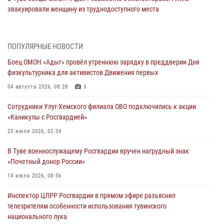
эвакуировали женщину из труднодоступного места
03 августа 2026, 07:25
Росгвардия проверила организацию отдыха детей в детских
ПОПУЛЯРНЫЕ НОВОСТИ
лагерях Тувы
Боец ОМОН «Адыг» провёл утреннюю зарядку в преддверии Дня
31 июля 2026, 03:49
2
физкультурника для активистов Движения первых
Сотрудники вневедомственной охраны приняли участие в акции
04 августа 2026, 08:28
5
«Каникулы с Росгвардией» в Туве
Сотрудники Улуг-Хемского филиала ОВО подключились к акции
29 июля 2026, 09:41
«Каникулы с Росгвардией»
26 сигналов «Тревога» с автотранспортов отработали экипажи
23 июля 2026, 02:34
задержаний Росгвардии в Туве с начала года
В Туве военнослужащему Росгвардии вручен нагрудный знак
29 июля 2026, 08:37
1
«Почетный донор России»
В Туве офицер Росгвардии подвела итоги юбилейного личного
14 июля 2026, 08:56
забега
Инспектор ЦЛРР Росгвардии в прямом эфире разъяснил
28 июля 2026, 07:48
телезрителям особенности использования тувинского
национального лука