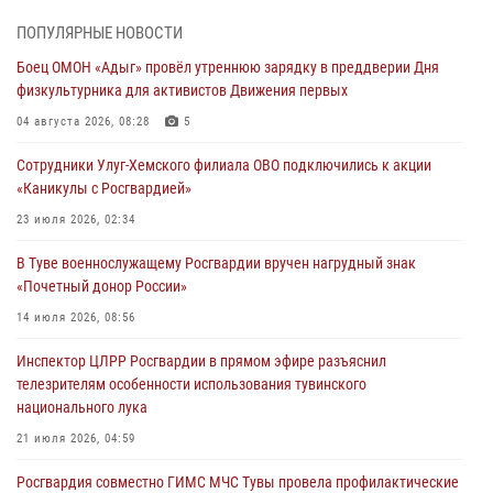
Росгвардия проверила организацию отдыха детей в детских
ПОПУЛЯРНЫЕ НОВОСТИ
лагерях Тувы
Боец ОМОН «Адыг» провёл утреннюю зарядку в преддверии Дня
31 июля 2026, 03:49
2
физкультурника для активистов Движения первых
Сотрудники вневедомственной охраны приняли участие в акции
04 августа 2026, 08:28
5
«Каникулы с Росгвардией» в Туве
Сотрудники Улуг-Хемского филиала ОВО подключились к акции
29 июля 2026, 09:41
«Каникулы с Росгвардией»
26 сигналов «Тревога» с автотранспортов отработали экипажи
23 июля 2026, 02:34
задержаний Росгвардии в Туве с начала года
В Туве военнослужащему Росгвардии вручен нагрудный знак
29 июля 2026, 08:37
1
«Почетный донор России»
В Туве офицер Росгвардии подвела итоги юбилейного личного
14 июля 2026, 08:56
забега
Инспектор ЦЛРР Росгвардии в прямом эфире разъяснил
28 июля 2026, 07:48
телезрителям особенности использования тувинского
национального лука
21 июля 2026, 04:59
Росгвардия совместно ГИМС МЧС Тувы провела профилактические