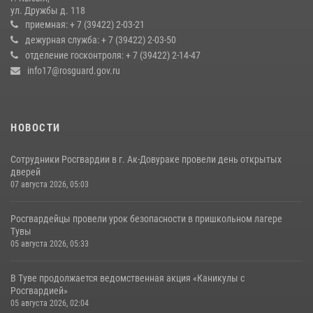
Кызылчанин поблагодарил сотрудников Росгвардии за
ул. Дружбы д. 118
оперативное реагирование в решении конфликтной ситуации
приемная: + 7 (39422) 2-03-21
дежурная служба: + 7 (39422) 2-03-50
17 июля 2026, 07:22
1
отделение госконтроля: + 7 (39422) 2-14-47
info17@rosguard.gov.ru
НОВОСТИ
Сотрудники Росгвардии в г. Ак-Довураке провели день открытых
дверей
07 августа 2026, 05:03
Росгвардейцы провели урок безопасности в пришкольном лагере
Тувы
05 августа 2026, 05:33
В Туве продолжается ведомственная акция «Каникулы с
Росгвардией»
05 августа 2026, 02:04