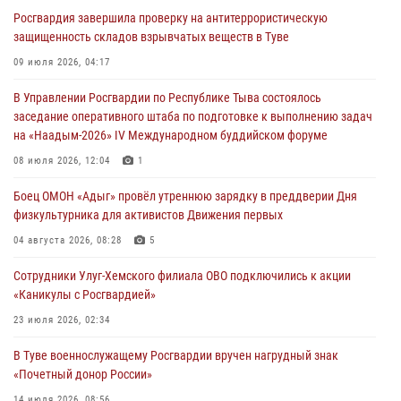
лагерях Тувы
Росгвардия завершила проверку на антитеррористическую
31 июля 2026, 03:49
2
защищенность складов взрывчатых веществ в Туве
Сотрудники вневедомственной охраны приняли участие в акции
09 июля 2026, 04:17
«Каникулы с Росгвардией» в Туве
В Управлении Росгвардии по Республике Тыва состоялось
29 июля 2026, 09:41
заседание оперативного штаба по подготовке к выполнению задач
на «Наадым-2026» IV Международном буддийском форуме
26 сигналов «Тревога» с автотранспортов отработали экипажи
задержаний Росгвардии в Туве с начала года
08 июля 2026, 12:04
1
29 июля 2026, 08:37
1
Боец ОМОН «Адыг» провёл утреннюю зарядку в преддверии Дня
физкультурника для активистов Движения первых
В Туве офицер Росгвардии подвела итоги юбилейного личного
забега
04 августа 2026, 08:28
5
28 июля 2026, 07:48
Сотрудники Улуг-Хемского филиала ОВО подключились к акции
«Каникулы с Росгвардией»
23 июля 2026, 02:34
В Туве военнослужащему Росгвардии вручен нагрудный знак
«Почетный донор России»
14 июля 2026, 08:56