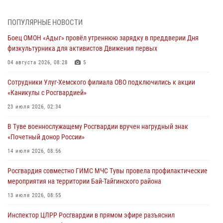
Росгвардия проверила организацию отдыха детей в детских
ПОПУЛЯРНЫЕ НОВОСТИ
лагерях Тувы
Боец ОМОН «Адыг» провёл утреннюю зарядку в преддверии Дня
31 июля 2026, 03:49
2
физкультурника для активистов Движения первых
Сотрудники вневедомственной охраны приняли участие в акции
04 августа 2026, 08:28
5
«Каникулы с Росгвардией» в Туве
Сотрудники Улуг-Хемского филиала ОВО подключились к акции
29 июля 2026, 09:41
«Каникулы с Росгвардией»
26 сигналов «Тревога» с автотранспортов отработали экипажи
23 июля 2026, 02:34
задержаний Росгвардии в Туве с начала года
В Туве военнослужащему Росгвардии вручен нагрудный знак
29 июля 2026, 08:37
1
«Почетный донор России»
В Туве офицер Росгвардии подвела итоги юбилейного личного
14 июля 2026, 08:56
забега
Росгвардия совместно ГИМС МЧС Тувы провела профилактические
28 июля 2026, 07:48
мероприятия на территории Бай-Тайгинского района
13 июля 2026, 08:55
Инспектор ЦЛРР Росгвардии в прямом эфире разъяснил