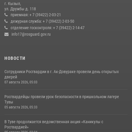
г. Кызыл,
Кызылчанин поблагодарил сотрудников Росгвардии за
ул. Дружбы д. 118
оперативное реагирование в решении конфликтной ситуации
приемная: + 7 (39422) 2-03-21
дежурная служба: + 7 (39422) 2-03-50
17 июля 2026, 07:22
1
отделение госконтроля: + 7 (39422) 2-14-47
info17@rosguard.gov.ru
НОВОСТИ
Сотрудники Росгвардии в г. Ак-Довураке провели день открытых
дверей
07 августа 2026, 05:03
Росгвардейцы провели урок безопасности в пришкольном лагере
Тувы
05 августа 2026, 05:33
В Туве продолжается ведомственная акция «Каникулы с
Росгвардией»