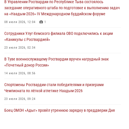
В Управлении Росгвардии по Республике Тыва состоялось
29 июля 2026, 08:37
1
заседание оперативного штаба по подготовке к выполнению задач
на «Наадым-2026» IV Международном буддийском форуме
В Туве офицер Росгвардии подвела итоги юбилейного личного
забега
08 июля 2026, 12:04
1
28 июля 2026, 07:48
Сотрудники Улуг-Хемского филиала ОВО подключились к акции
«Каникулы с Росгвардией»
Росгвардеец стал бронзовым призером Чемпионата Тувы по
национальной игре - стрельбе из традиционного лука
23 июля 2026, 02:34
28 июля 2026, 07:40
1
В Туве военнослужащему Росгвардии вручен нагрудный знак
«Почетный донор России»
14 июля 2026, 08:56
Спортсмены Росгвардии стали победителями и призерами
Чемпионата по лёгкой атлетике Наадым-2026
23 июля 2026, 09:24
Боец ОМОН «Адыг» провёл утреннюю зарядку в преддверии Дня
физкультурника для активистов Движения первых
04 августа 2026, 08:28
5