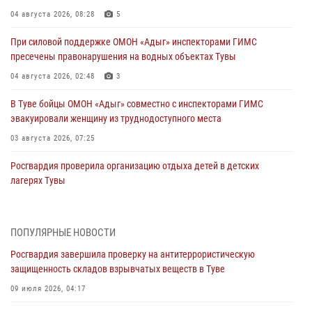
04 августа 2026, 08:28
5
При силовой поддержке ОМОН «Адыг» инспекторами ГИМС
пресечены правонарушения на водных объектах Тувы
04 августа 2026, 02:48
3
В Туве бойцы ОМОН «Адыг» совместно с инспекторами ГИМС
эвакуировали женщину из труднодоступного места
03 августа 2026, 07:25
Росгвардия проверила организацию отдыха детей в детских
лагерях Тувы
31 июля 2026, 03:49
2
Сотрудники вневедомственной охраны приняли участие в акции
ПОПУЛЯРНЫЕ НОВОСТИ
«Каникулы с Росгвардией» в Туве
Росгвардия завершила проверку на антитеррористическую
29 июля 2026, 09:41
защищенность складов взрывчатых веществ в Туве
26 сигналов «Тревога» с автотранспортов отработали экипажи
09 июля 2026, 04:17
задержаний Росгвардии в Туве с начала года