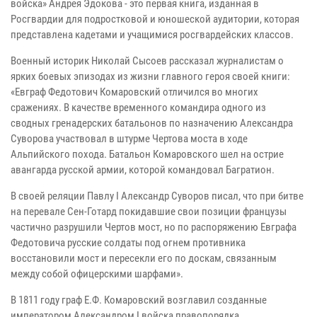
войска» Андрея Эдокова - это первая книга, изданная в
Росгвардии для подростковой и юношеской аудитории, которая
представлена кадетами и учащимися росгвардейских классов.
Военный историк Николай Сысоев рассказал журналистам о
ярких боевых эпизодах из жизни главного героя своей книги:
«Евграф Федотович Комаровский отличился во многих
сражениях. В качестве временного командира одного из
сводных гренадерских батальонов по назначению Александра
Суворова участвовал в штурме Чертова моста в ходе
Альпийского похода. Батальон Комаровского шел на острие
авангарда русской армии, которой командовал Багратион.
В своей реляции Павлу I Александр Суворов писал, что при битве
на перевале Сен-Готард покидавшие свои позиции французы
частично разрушили Чертов мост, но по распоряжению Евграфа
Федотовича русские солдаты под огнем противника
восстановили мост и пересекли его по доскам, связанным
между собой офицерскими шарфами».
В 1811 году граф Е.Ф. Комаровский возглавил созданные
императором Александром I войска правопорядка.