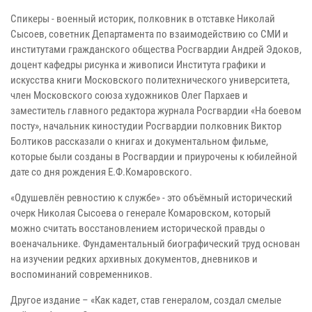
Спикеры - военный историк, полковник в отставке Николай
Сысоев, советник Департамента по взаимодействию со СМИ и
институтами гражданского общества Росгвардии Андрей Эдоков,
доцент кафедры рисунка и живописи Института графики и
искусства книги Московского политехнического университета,
член Московского союза художников Олег Пархаев и
заместитель главного редактора журнала Росгвардии «На боевом
посту», начальник киностудии Росгвардии полковник Виктор
Болтиков рассказали о книгах и документальном фильме,
которые были созданы в Росгвардии и приурочены к юбилейной
дате со дня рождения Е.Ф.Комаровского.
«Одушевлён ревностию к службе» - это объёмный исторический
очерк Николая Сысоева о генерале Комаровском, который
можно считать восстановлением исторической правды о
военачальнике. Фундаментальный биографический труд основан
на изучении редких архивных документов, дневников и
воспоминаний современников.
Другое издание – «Как кадет, став генералом, создал смелые