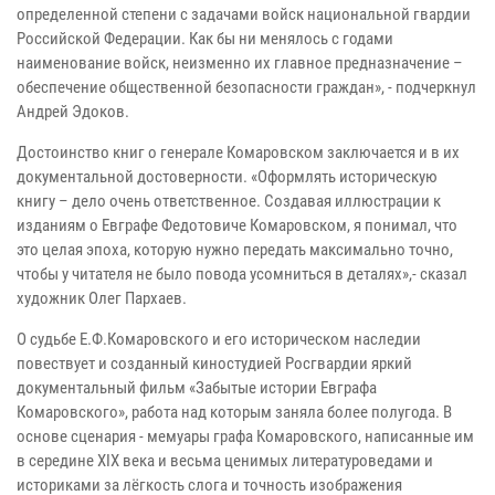
определенной степени с задачами войск национальной гвардии
Российской Федерации. Как бы ни менялось с годами
наименование войск, неизменно их главное предназначение –
обеспечение общественной безопасности граждан», - подчеркнул
Андрей Эдоков.
Достоинство книг о генерале Комаровском заключается и в их
документальной достоверности. «Оформлять историческую
книгу – дело очень ответственное. Создавая иллюстрации к
изданиям о Евграфе Федотовиче Комаровском, я понимал, что
это целая эпоха, которую нужно передать максимально точно,
чтобы у читателя не было повода усомниться в деталях»,- сказал
художник Олег Пархаев.
О судьбе Е.Ф.Комаровского и его историческом наследии
повествует и созданный киностудией Росгвардии яркий
документальный фильм «Забытые истории Евграфа
Комаровского», работа над которым заняла более полугода. В
основе сценария - мемуары графа Комаровского, написанные им
в середине XIX века и весьма ценимых литературоведами и
историками за лёгкость слога и точность изображения