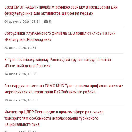
лагерях Тувы
Боец ОМОН «Адыг» провёл утреннюю зарядку в преддверии Дня
31 июля 2026, 03:49
2
физкультурника для активистов Движения первых
Сотрудники вневедомственной охраны приняли участие в акции
04 августа 2026, 08:28
5
«Каникулы с Росгвардией» в Туве
Сотрудники Улуг-Хемского филиала ОВО подключились к акции
29 июля 2026, 09:41
«Каникулы с Росгвардией»
26 сигналов «Тревога» с автотранспортов отработали экипажи
23 июля 2026, 02:34
задержаний Росгвардии в Туве с начала года
В Туве военнослужащему Росгвардии вручен нагрудный знак
29 июля 2026, 08:37
1
«Почетный донор России»
В Туве офицер Росгвардии подвела итоги юбилейного личного
14 июля 2026, 08:56
забега
Росгвардия совместно ГИМС МЧС Тувы провела профилактические
28 июля 2026, 07:48
мероприятия на территории Бай-Тайгинского района
13 июля 2026, 08:55
Инспектор ЦЛРР Росгвардии в прямом эфире разъяснил
телезрителям особенности использования тувинского
национального лука