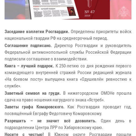
Заседание коллегии Росгвардии.
Определены приоритеты войск
национальной гвардии РФ на среднесрочный период.
Соглашение подписано.
Директор Росгвардии и руководитель
Федеральной антимонопольной службы Российской Федерации
подписали соглашение о взаимодействии.
Книга – лучший подарок.
К 250-летию со дня рождения первого
командующего внутренней стражей России редакцией журнала
«На боевом посту» выпущена книга «Одушевлён ревностию к
службе».
Заветный символ на груди.
В нижегородском ОМОНе прошла
сдача на право ношения нагрудного знака «Ястреб».
Заветы графа Комаровского.
Как Росгвардия проводит год,
посвящённый Евграфу Федотовичу Комаровскому.
Разрешить – не значит всё дозволить.
Один день в
подразделении Центра ЛРР по Хабаровскому краю.
Носите с честью!
В Южном округе Росгвардии прошли