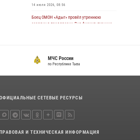
14 июля 2026, 08:56
Боец ОМОН «Адыг» провёл утреннюю
зарядку в преддверии Дня физкультурника
для активистов Движения первых
04 августа 2026, 08:28
5
Инспектор ЦЛРР Росгвардии в прямом эфире
МЧС России
разъяснил телезрителям особенности
по Республике Тыва
использования тувинского национального
лука
21 июля 2026, 04:59
Спортсмены Росгвардии стали победителями
ОФИЦИАЛЬНЫЕ СЕТЕВЫЕ РЕСУРСЫ
и призерами Чемпионата по лёгкой атлетике
Наадым-2026
23 июля 2026, 09:24
Инспекторы Росгвардии приняли участие в
ПРАВОВАЯ И ТЕХНИЧЕСКАЯ ИНФОРМАЦИЯ
процедуре регистрации лучников в канун