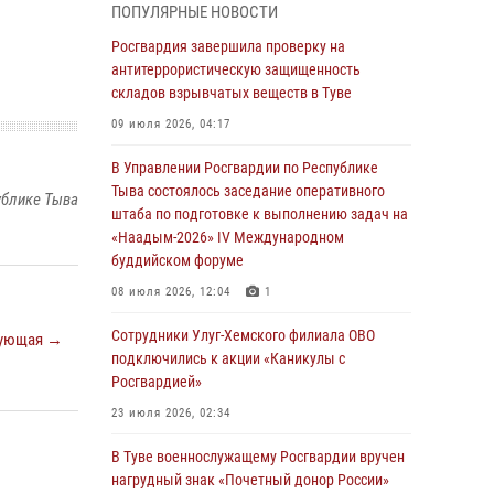
ПОПУЛЯРНЫЕ НОВОСТИ
из труднодоступного места
Росгвардия завершила проверку на
03 августа 2026, 07:25
антитеррористическую защищенность
складов взрывчатых веществ в Туве
Росгвардия проверила организацию отдыха
детей в детских лагерях Тувы
09 июля 2026, 04:17
31 июля 2026, 03:49
2
В Управлении Росгвардии по Республике
Тыва состоялось заседание оперативного
Сотрудники вневедомственной охраны
ублике Тыва
штаба по подготовке к выполнению задач на
приняли участие в акции «Каникулы с
«Наадым-2026» IV Международном
Росгвардией» в Туве
буддийском форуме
29 июля 2026, 09:41
08 июля 2026, 12:04
1
26 сигналов «Тревога» с автотранспортов
Сотрудники Улуг-Хемского филиала ОВО
ующая →
отработали экипажи задержаний Росгвардии
подключились к акции «Каникулы с
в Туве с начала года
Росгвардией»
29 июля 2026, 08:37
1
23 июля 2026, 02:34
В Туве офицер Росгвардии подвела итоги
В Туве военнослужащему Росгвардии вручен
юбилейного личного забега
нагрудный знак «Почетный донор России»
28 июля 2026, 07:48