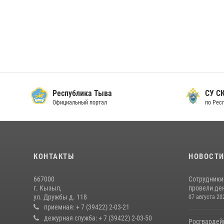
Республика Тыва
СУ СК
Официальный портал
по Рес
КОНТАКТЫ
НОВОСТ
667000
Сотрудники 
г. Кызыл,
провели де
ул. Дружбы д. 118
07 августа 20
приемная: + 7 (39422) 2-03-21
дежурная служба: + 7 (39422) 2-03-50
Росгвардей