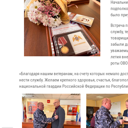
Начальни
подполко
было при
Встреча 
службу, 
товарищи
забыли д
уважаемы
летия вн
роты ОВО 
«Благодаря нашим ветеранам, на счету которых немало дос
нести службу. Желаем крепкого здоровья, счастья, благоп
национальной гвардии Российской Федерации по Республ