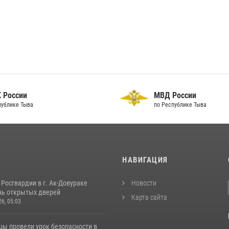
 России
МВД России
публике Тыва
по Республике Тыва
И
НАВИГАЦИЯ
Росгвардии в г. Ак-Довураке
Новости
нь открытых дверей
Карта сайта
26, 05:03
цы провели урок безопасности в