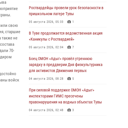
Тыва
Росгвардейцы провели урок безопасности в
роприятие
пришкольном лагере Тувы
храны.
05 августа 2026, 05:33
1
нили свою
ия, старшие
В Туве продолжается ведомственная акция
 также не
«Каникулы с Росгвардией»
 состава
05 августа 2026, 02:04
7
али 70-
ндиром
Боец ОМОН «Адыг» провёл утреннюю
зарядку в преддверии Дня физкультурника
для активистов Движения первых
 достойно
04 августа 2026, 08:28
5
раны войск
При силовой поддержке ОМОН «Адыг»
инспекторами ГИМС пресечены
правонарушения на водных объектах Тувы
04 августа 2026, 02:48
3
В Туве бойцы ОМОН «Адыг» совместно с
инспекторами ГИМС эвакуировали женщину