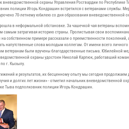
к вневедомственной охраны Управления Росгвардии по Республике 
вник полиции Игорь Кондрашин встретился с ветеранами службы. Ме
урочено 70-летнему юбилею со дня образования вневедомственной о
прошла в неформальной обстановке. За чашечкой чая ветераны вспом
тем самым затрагивая историю страны. Пролистывая свои воспоминан
 на собственном примере рассказали о преемственности поколений, а
ать напутственные слова молодым коллегам. От имени всего личного
м ветеранам были вручены благодарственные письма. Юбилейной мед
еведомственной охраны удостоен Николай Карпюк, работавший кома
по г. Кызылу.
тижений и результатов, их бесценному опыту мы сегодня продолжаем
олучия и долгих лет жизни» - отметил начальник вневедомственной ох
ике Тыва подполковник полиции Игорь Кондрашин.