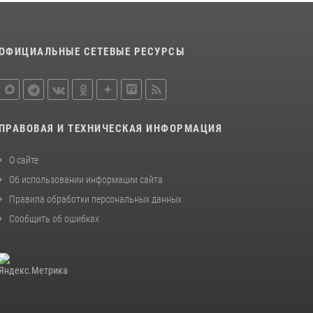
27 июля 2026, 07:56
3
В Туве бойцы ОМОН обеспечили
безопасность во время фестиваля русской
ОФИЦИАЛЬНЫЕ СЕТЕВЫЕ РЕСУРСЫ
культуры Верховьё
20 июля 2026, 07:01
Кызылчанин поблагодарил сотрудников
Росгвардии за оперативное реагирование в
ПРАВОВАЯ И ТЕХНИЧЕСКАЯ ИНФОРМАЦИЯ
решении конфликтной ситуации
О сайте
17 июля 2026, 07:22
1
Об использовании информации сайта
Правила обработки персональных данных
Сообщить об ошибках