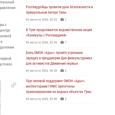
ципальный
Росгвардейцы провели урок безопасности в
правления
пришкольном лагере Тувы
05 августа 2026, 05:33
1
ры с
В Туве продолжается ведомственная акция
центре
«Каникулы с Росгвардией»
троевой
та
05 августа 2026, 02:04
7
одолении
Боец ОМОН «Адыг» провёл утреннюю
зарядку в преддверии Дня физкультурника
 первой
для активистов Движения первых
дстояло
04 августа 2026, 08:28
5
При силовой поддержке ОМОН «Адыг»
инспекторами ГИМС пресечены
правонарушения на водных объектах Тувы
04 августа 2026, 02:48
3
В Туве бойцы ОМОН «Адыг» совместно с
инспекторами ГИМС эвакуировали женщину