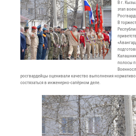
В г. Кыз
этап вое
Росгвард
В торжес
Республи
приветст
«Авангар
подготов
Калашник
полосы п
Военносл
росгвардейцы оценивали качество выполнения нормативов
состязаться в инженерно-сапёрном деле.