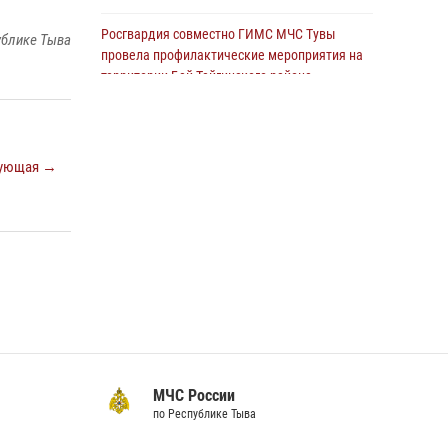
Росгвардия совместно ГИМС МЧС Тувы
ублике Тыва
провела профилактические мероприятия на
территории Бай-Тайгинского района
13 июля 2026, 08:55
Инспекторы Росгвардии приняли участие в
процедуре регистрации лучников в канун
ующая →
тувинского праздника животноводов
Наадым-2026
23 июля 2026, 04:57
Спортсмены Росгвардии стали победителями
и призерами Чемпионата по лёгкой атлетике
Наадым-2026
23 июля 2026, 09:24
Росгвардия обеспечила общественную
МЧС России
безопасность во время праздника
по Республике Тыва
Наадым-2026 в Туве