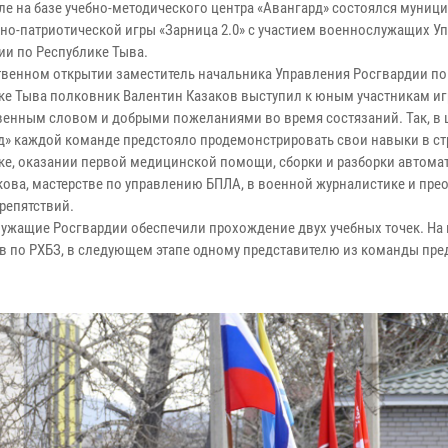
ыле на базе учебно-методического центра «Авангард» состоялся муни
нно-патриотической игры «Зарница 2.0» с участием военнослужащих У
ии по Республике Тыва.
твенном открытии заместитель начальника Управления Росгвардии по
ке Тыва полковник Валентин Казаков выступил к юным участникам иг
венным словом и добрыми пожеланиями во время состязаний. Так, в 
д» каждой команде предстояло продемонстрировать свои навыки в с
ке, оказании первой медицинской помощи, сборки и разборки автома
ова, мастерстве по управлению БПЛА, в военной журналистике и пре
репятствий.
ужащие Росгвардии обеспечили прохождение двух учебных точек. На
 по РХБЗ, в следующем этапе одному представителю из команды пре