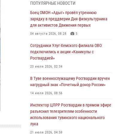
ПОПУЛЯРНЫЕ НОВОСТИ
из труднодоступного места
Боец ОМОН «Адыг» провёл утреннюю
03 августа 2026, 07:25
зарядку в преддверии Дня физкультурника
для активистов Движения первых
Росгвардия проверила организацию отдыха
детей в детских лагерях Тувы
04 августа 2026, 08:28
5
31 июля 2026, 03:49
2
Сотрудники Улуг-Хемского филиала ОВО
подключились к акции «Каникулы с
Сотрудники вневедомственной охраны
Росгвардией»
приняли участие в акции «Каникулы с
Росгвардией» в Туве
23 июля 2026, 02:34
29 июля 2026, 09:41
В Туве военнослужащему Росгвардии вручен
нагрудный знак «Почетный донор России»
26 сигналов «Тревога» с автотранспортов
отработали экипажи задержаний Росгвардии
14 июля 2026, 08:56
в Туве с начала года
Инспектор ЦЛРР Росгвардии в прямом эфире
29 июля 2026, 08:37
1
разъяснил телезрителям особенности
использования тувинского национального
В Туве офицер Росгвардии подвела итоги
лука
юбилейного личного забега
21 июля 2026, 04:59
28 июля 2026, 07:48