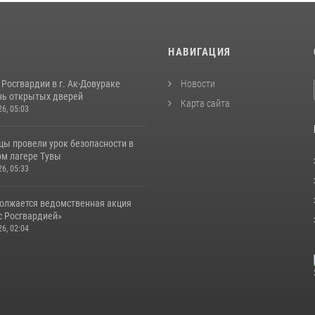
И
НАВИГАЦИЯ
Росгвардии в г. Ак-Довураке
Новости
нь открытых дверей
Карта сайта
26, 05:03
цы провели урок безопасности в
м лагере Тувы
26, 05:33
должается ведомственная акция
с Росгвардией»
26, 02:04