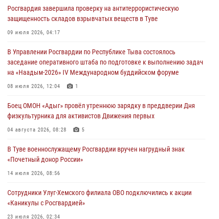
лагерях Тувы
Росгвардия завершила проверку на антитеррористическую
31 июля 2026, 03:49
2
защищенность складов взрывчатых веществ в Туве
Сотрудники вневедомственной охраны приняли участие в акции
09 июля 2026, 04:17
«Каникулы с Росгвардией» в Туве
В Управлении Росгвардии по Республике Тыва состоялось
29 июля 2026, 09:41
заседание оперативного штаба по подготовке к выполнению задач
на «Наадым-2026» IV Международном буддийском форуме
26 сигналов «Тревога» с автотранспортов отработали экипажи
задержаний Росгвардии в Туве с начала года
08 июля 2026, 12:04
1
29 июля 2026, 08:37
1
Боец ОМОН «Адыг» провёл утреннюю зарядку в преддверии Дня
физкультурника для активистов Движения первых
В Туве офицер Росгвардии подвела итоги юбилейного личного
забега
04 августа 2026, 08:28
5
28 июля 2026, 07:48
В Туве военнослужащему Росгвардии вручен нагрудный знак
«Почетный донор России»
14 июля 2026, 08:56
Сотрудники Улуг-Хемского филиала ОВО подключились к акции
«Каникулы с Росгвардией»
23 июля 2026, 02:34