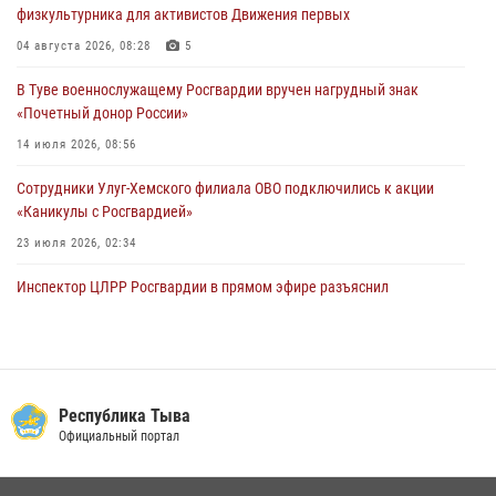
физкультурника для активистов Движения первых
В Туве офицер Росгвардии подвела итоги юбилейного личного
забега
04 августа 2026, 08:28
5
28 июля 2026, 07:48
В Туве военнослужащему Росгвардии вручен нагрудный знак
«Почетный донор России»
14 июля 2026, 08:56
Сотрудники Улуг-Хемского филиала ОВО подключились к акции
«Каникулы с Росгвардией»
23 июля 2026, 02:34
Инспектор ЦЛРР Росгвардии в прямом эфире разъяснил
телезрителям особенности использования тувинского
национального лука
21 июля 2026, 04:59
Спортсмены Росгвардии стали победителями и призерами
Республика Тыва
Чемпионата по лёгкой атлетике Наадым-2026
Официальный портал
23 июля 2026, 09:24