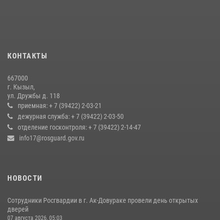
Росгвардия совместно ГИМС МЧС Тувы провела профилактические
мероприятия на территории Бай-Тайгинского района
13 июля 2026, 08:55
Инспекторы Росгвардии приняли участие в процедуре регистрации
КОНТАКТЫ
лучников в канун тувинского праздника животноводов
Наадым-2026
667000
23 июля 2026, 04:57
г. Кызыл,
ул. Дружбы д. 118
Кызылчанин поблагодарил сотрудников Росгвардии за
приемная: + 7 (39422) 2-03-21
оперативное реагирование в решении конфликтной ситуации
дежурная служба: + 7 (39422) 2-03-50
отделение госконтроля: + 7 (39422) 2-14-47
17 июля 2026, 07:22
1
info17@rosguard.gov.ru
НОВОСТИ
Сотрудники Росгвардии в г. Ак-Довураке провели день открытых
дверей
07 августа 2026, 05:03