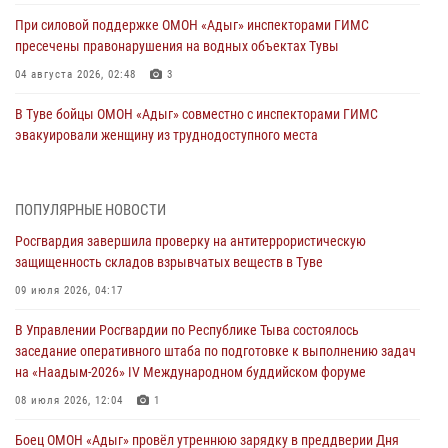
При силовой поддержке ОМОН «Адыг» инспекторами ГИМС
пресечены правонарушения на водных объектах Тувы
04 августа 2026, 02:48
3
В Туве бойцы ОМОН «Адыг» совместно с инспекторами ГИМС
эвакуировали женщину из труднодоступного места
03 августа 2026, 07:25
Росгвардия проверила организацию отдыха детей в детских
ПОПУЛЯРНЫЕ НОВОСТИ
лагерях Тувы
Росгвардия завершила проверку на антитеррористическую
31 июля 2026, 03:49
2
защищенность складов взрывчатых веществ в Туве
Сотрудники вневедомственной охраны приняли участие в акции
09 июля 2026, 04:17
«Каникулы с Росгвардией» в Туве
В Управлении Росгвардии по Республике Тыва состоялось
29 июля 2026, 09:41
заседание оперативного штаба по подготовке к выполнению задач
на «Наадым-2026» IV Международном буддийском форуме
26 сигналов «Тревога» с автотранспортов отработали экипажи
задержаний Росгвардии в Туве с начала года
08 июля 2026, 12:04
1
29 июля 2026, 08:37
1
Боец ОМОН «Адыг» провёл утреннюю зарядку в преддверии Дня