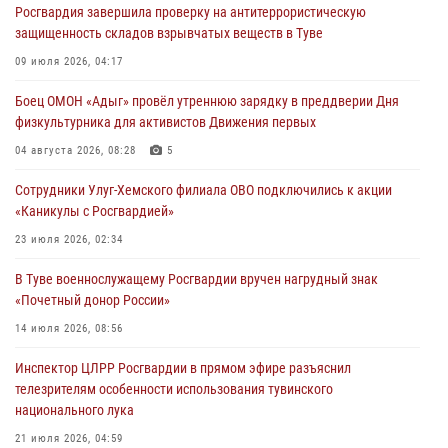
Росгвардия завершила проверку на антитеррористическую
31 июля 2026, 03:49
2
защищенность складов взрывчатых веществ в Туве
Сотрудники вневедомственной охраны приняли участие в акции
09 июля 2026, 04:17
«Каникулы с Росгвардией» в Туве
Боец ОМОН «Адыг» провёл утреннюю зарядку в преддверии Дня
29 июля 2026, 09:41
физкультурника для активистов Движения первых
26 сигналов «Тревога» с автотранспортов отработали экипажи
04 августа 2026, 08:28
5
задержаний Росгвардии в Туве с начала года
Сотрудники Улуг-Хемского филиала ОВО подключились к акции
29 июля 2026, 08:37
1
«Каникулы с Росгвардией»
В Туве офицер Росгвардии подвела итоги юбилейного личного
23 июля 2026, 02:34
забега
В Туве военнослужащему Росгвардии вручен нагрудный знак
28 июля 2026, 07:48
«Почетный донор России»
14 июля 2026, 08:56
Инспектор ЦЛРР Росгвардии в прямом эфире разъяснил
телезрителям особенности использования тувинского
национального лука
21 июля 2026, 04:59