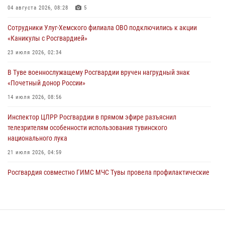
26 сигналов «Тревога» с автотранспортов отработали экипажи
04 августа 2026, 08:28
5
задержаний Росгвардии в Туве с начала года
Сотрудники Улуг-Хемского филиала ОВО подключились к акции
29 июля 2026, 08:37
1
«Каникулы с Росгвардией»
В Туве офицер Росгвардии подвела итоги юбилейного личного
23 июля 2026, 02:34
забега
В Туве военнослужащему Росгвардии вручен нагрудный знак
28 июля 2026, 07:48
«Почетный донор России»
14 июля 2026, 08:56
Инспектор ЦЛРР Росгвардии в прямом эфире разъяснил
телезрителям особенности использования тувинского
национального лука
21 июля 2026, 04:59
Росгвардия совместно ГИМС МЧС Тувы провела профилактические
мероприятия на территории Бай-Тайгинского района
13 июля 2026, 08:55
Инспекторы Росгвардии приняли участие в процедуре регистрации