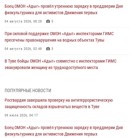
Боец ОМОН «Адыг» провёл утреннюю зарядку в преддверии Дня
физкультурника для активистов Движения первых
04 августа 2026, 08:28
5
При силовой поддержке ОМОН «Адыг» инспекторами ГИМС
пресечены правонарушения на водных объектах Тувы
04 августа 2026, 02:48
3
В Туве бойцы ОМОН «Адыг» совместно с инспекторами ГИМС
эвакуировали женщину из труднодоступного места
03 августа 2026, 07:25
Росгвардия проверила организацию отдыха детей в детских
ПОПУЛЯРНЫЕ НОВОСТИ
лагерях Тувы
Росгвардия завершила проверку на антитеррористическую
31 июля 2026, 03:49
2
защищенность складов взрывчатых веществ в Туве
Сотрудники вневедомственной охраны приняли участие в акции
09 июля 2026, 04:17
«Каникулы с Росгвардией» в Туве
Боец ОМОН «Адыг» провёл утреннюю зарядку в преддверии Дня
29 июля 2026, 09:41
физкультурника для активистов Движения первых