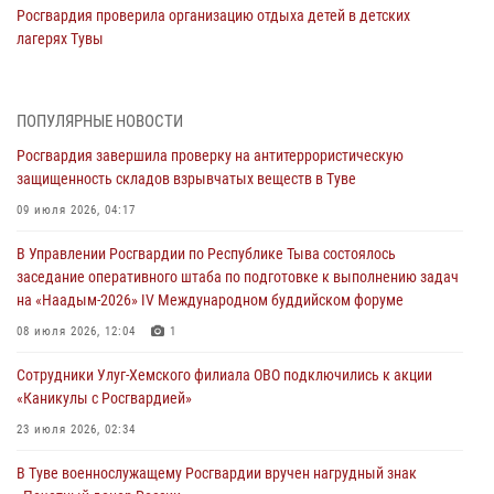
Росгвардия проверила организацию отдыха детей в детских
лагерях Тувы
31 июля 2026, 03:49
2
Сотрудники вневедомственной охраны приняли участие в акции
ПОПУЛЯРНЫЕ НОВОСТИ
«Каникулы с Росгвардией» в Туве
Росгвардия завершила проверку на антитеррористическую
29 июля 2026, 09:41
защищенность складов взрывчатых веществ в Туве
26 сигналов «Тревога» с автотранспортов отработали экипажи
09 июля 2026, 04:17
задержаний Росгвардии в Туве с начала года
В Управлении Росгвардии по Республике Тыва состоялось
29 июля 2026, 08:37
1
заседание оперативного штаба по подготовке к выполнению задач
на «Наадым-2026» IV Международном буддийском форуме
В Туве офицер Росгвардии подвела итоги юбилейного личного
забега
08 июля 2026, 12:04
1
28 июля 2026, 07:48
Сотрудники Улуг-Хемского филиала ОВО подключились к акции
«Каникулы с Росгвардией»
Росгвардеец стал бронзовым призером Чемпионата Тувы по
национальной игре - стрельбе из традиционного лука
23 июля 2026, 02:34
28 июля 2026, 07:40
1
В Туве военнослужащему Росгвардии вручен нагрудный знак