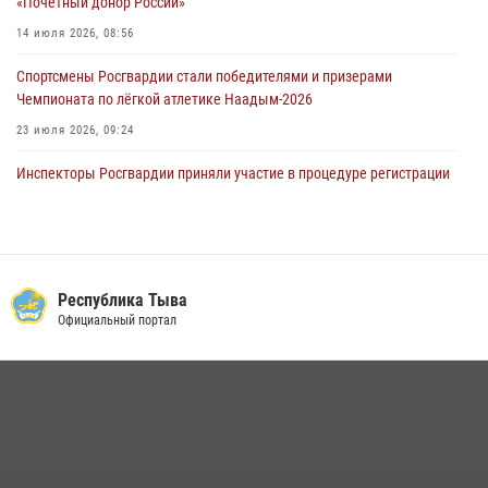
«Почетный донор России»
14 июля 2026, 08:56
Спортсмены Росгвардии стали победителями и призерами
Чемпионата по лёгкой атлетике Наадым-2026
23 июля 2026, 09:24
Инспекторы Росгвардии приняли участие в процедуре регистрации
лучников в канун тувинского праздника животноводов
Наадым-2026
23 июля 2026, 04:57
Росгвардия совместно ГИМС МЧС Тувы провела профилактические
Республика Тыва
мероприятия на территории Бай-Тайгинского района
Официальный портал
13 июля 2026, 08:55
Инспектор ЦЛРР Росгвардии в прямом эфире разъяснил
телезрителям особенности использования тувинского
национального лука
21 июля 2026, 04:59