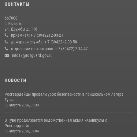
КОНТАКТЫ
Кызылчанин поблагодарил сотрудников Росгвардии за
оперативное реагирование в решении конфликтной ситуации
667000
17 июля 2026, 07:22
1
г. Кызыл,
ул. Дружбы д. 118
Росгвардия обеспечила общественную безопасность во время
приемная: + 7 (39422) 2-03-21
праздника Наадым-2026 в Туве
дежурная служба: + 7 (39422) 2-03-50
отделение госконтроля: + 7 (39422) 2-14-47
27 июля 2026, 07:56
3
info17@rosguard.gov.ru
НОВОСТИ
Росгвардейцы провели урок безопасности в пришкольном лагере
Тувы
05 августа 2026, 05:33
В Туве продолжается ведомственная акция «Каникулы с
Росгвардией»
05 августа 2026, 02:04