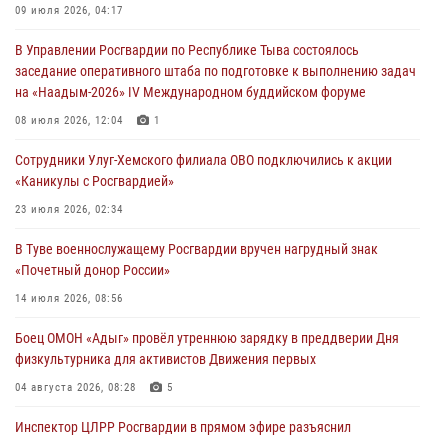
Сотрудники вневедомственной охраны приняли участие в акции
09 июля 2026, 04:17
«Каникулы с Росгвардией» в Туве
В Управлении Росгвардии по Республике Тыва состоялось
29 июля 2026, 09:41
заседание оперативного штаба по подготовке к выполнению задач
на «Наадым-2026» IV Международном буддийском форуме
26 сигналов «Тревога» с автотранспортов отработали экипажи
задержаний Росгвардии в Туве с начала года
08 июля 2026, 12:04
1
29 июля 2026, 08:37
1
Сотрудники Улуг-Хемского филиала ОВО подключились к акции
«Каникулы с Росгвардией»
В Туве офицер Росгвардии подвела итоги юбилейного личного
забега
23 июля 2026, 02:34
28 июля 2026, 07:48
В Туве военнослужащему Росгвардии вручен нагрудный знак
«Почетный донор России»
14 июля 2026, 08:56
Боец ОМОН «Адыг» провёл утреннюю зарядку в преддверии Дня
физкультурника для активистов Движения первых
04 августа 2026, 08:28
5
Инспектор ЦЛРР Росгвардии в прямом эфире разъяснил
телезрителям особенности использования тувинского