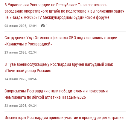
В Управлении Росгвардии по Республике Тыва состоялось
29 июля 2026, 08:37
1
заседание оперативного штаба по подготовке к выполнению задач
на «Наадым-2026» IV Международном буддийском форуме
В Туве офицер Росгвардии подвела итоги юбилейного личного
забега
08 июля 2026, 12:04
1
28 июля 2026, 07:48
Сотрудники Улуг-Хемского филиала ОВО подключились к акции
«Каникулы с Росгвардией»
Росгвардеец стал бронзовым призером Чемпионата Тувы по
национальной игре - стрельбе из традиционного лука
23 июля 2026, 02:34
28 июля 2026, 07:40
1
В Туве военнослужащему Росгвардии вручен нагрудный знак
«Почетный донор России»
14 июля 2026, 08:56
Спортсмены Росгвардии стали победителями и призерами
Чемпионата по лёгкой атлетике Наадым-2026
23 июля 2026, 09:24
Инспекторы Росгвардии приняли участие в процедуре регистрации
лучников в канун тувинского праздника животноводов
Наадым-2026