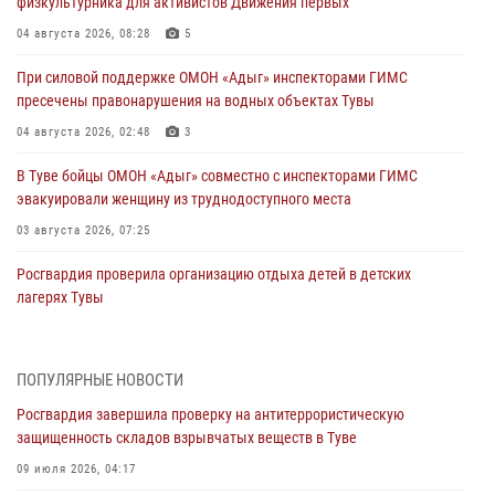
физкультурника для активистов Движения первых
04 августа 2026, 08:28
5
При силовой поддержке ОМОН «Адыг» инспекторами ГИМС
пресечены правонарушения на водных объектах Тувы
04 августа 2026, 02:48
3
В Туве бойцы ОМОН «Адыг» совместно с инспекторами ГИМС
эвакуировали женщину из труднодоступного места
03 августа 2026, 07:25
Росгвардия проверила организацию отдыха детей в детских
лагерях Тувы
31 июля 2026, 03:49
2
Сотрудники вневедомственной охраны приняли участие в акции
ПОПУЛЯРНЫЕ НОВОСТИ
«Каникулы с Росгвардией» в Туве
Росгвардия завершила проверку на антитеррористическую
29 июля 2026, 09:41
защищенность складов взрывчатых веществ в Туве
26 сигналов «Тревога» с автотранспортов отработали экипажи
09 июля 2026, 04:17
задержаний Росгвардии в Туве с начала года