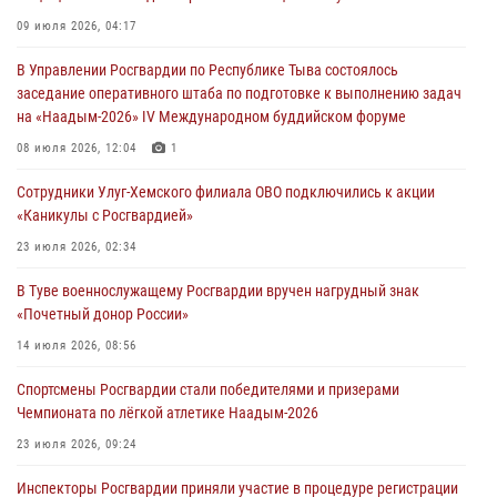
26 сигналов «Тревога» с автотранспортов отработали экипажи
09 июля 2026, 04:17
задержаний Росгвардии в Туве с начала года
В Управлении Росгвардии по Республике Тыва состоялось
29 июля 2026, 08:37
1
заседание оперативного штаба по подготовке к выполнению задач
на «Наадым-2026» IV Международном буддийском форуме
В Туве офицер Росгвардии подвела итоги юбилейного личного
забега
08 июля 2026, 12:04
1
28 июля 2026, 07:48
Сотрудники Улуг-Хемского филиала ОВО подключились к акции
«Каникулы с Росгвардией»
Росгвардеец стал бронзовым призером Чемпионата Тувы по
национальной игре - стрельбе из традиционного лука
23 июля 2026, 02:34
28 июля 2026, 07:40
1
В Туве военнослужащему Росгвардии вручен нагрудный знак
«Почетный донор России»
14 июля 2026, 08:56
Спортсмены Росгвардии стали победителями и призерами
Чемпионата по лёгкой атлетике Наадым-2026
23 июля 2026, 09:24
Инспекторы Росгвардии приняли участие в процедуре регистрации