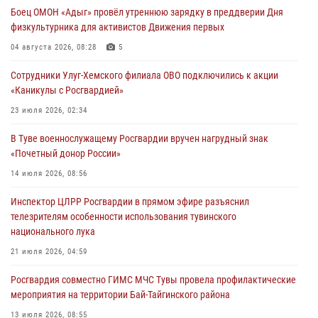
Боец ОМОН «Адыг» провёл утреннюю зарядку в преддверии Дня
31 июля 2026, 03:49
2
физкультурника для активистов Движения первых
Сотрудники вневедомственной охраны приняли участие в акции
04 августа 2026, 08:28
5
«Каникулы с Росгвардией» в Туве
Сотрудники Улуг-Хемского филиала ОВО подключились к акции
29 июля 2026, 09:41
«Каникулы с Росгвардией»
26 сигналов «Тревога» с автотранспортов отработали экипажи
23 июля 2026, 02:34
задержаний Росгвардии в Туве с начала года
В Туве военнослужащему Росгвардии вручен нагрудный знак
29 июля 2026, 08:37
1
«Почетный донор России»
В Туве офицер Росгвардии подвела итоги юбилейного личного
14 июля 2026, 08:56
забега
Инспектор ЦЛРР Росгвардии в прямом эфире разъяснил
28 июля 2026, 07:48
телезрителям особенности использования тувинского
национального лука
21 июля 2026, 04:59
Росгвардия совместно ГИМС МЧС Тувы провела профилактические
мероприятия на территории Бай-Тайгинского района
13 июля 2026, 08:55