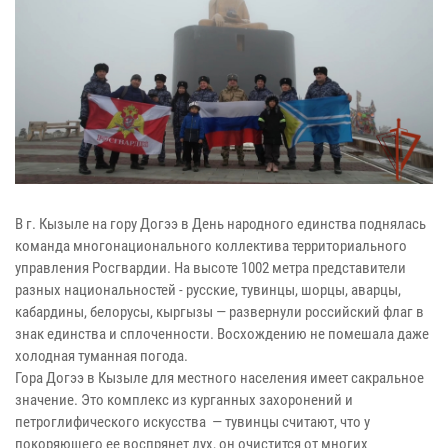
В г. Кызыле на гору Догээ в День народного единства поднялась
команда многонационального коллектива территориального
управления Росгвардии. На высоте 1002 метра представители
разных национальностей - русские, тувинцы, шорцы, аварцы,
кабардины, белорусы, кыргызы — развернули российский флаг в
знак единства и сплоченности. Восхождению не помешала даже
холодная туманная погода.
Гора Догээ в Кызыле для местного населения имеет сакральное
значение. Это комплекс из курганных захоронений и
петроглифического искусства — тувинцы считают, что у
покоряющего ее воспрянет дух, он очистится от многих