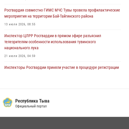
забега
Росгвардия совместно ГИМС МЧС Тувы провела профилактические
28 июля 2026, 07:48
мероприятия на территории Бай-Тайгинского района
13 июля 2026, 08:55
Инспектор ЦЛРР Росгвардии в прямом эфире разъяснил
телезрителям особенности использования тувинского
национального лука
21 июля 2026, 04:59
Инспекторы Росгвардии приняли участие в процедуре регистрации
лучников в канун тувинского праздника животноводов
Наадым-2026
23 июля 2026, 04:57
Спортсмены Росгвардии стали победителями и призерами
Республика Тыва
Чемпионата по лёгкой атлетике Наадым-2026
Официальный портал
23 июля 2026, 09:24
Росгвардия обеспечила общественную безопасность во время