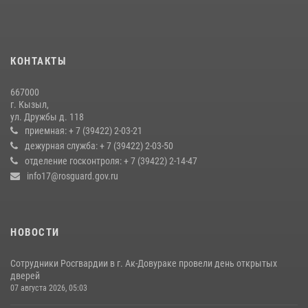
праздника Наадым-2026 в Туве
27 июля 2026, 07:56
3
В Туве бойцы ОМОН обеспечили безопасность во время фестиваля
КОНТАКТЫ
русской культуры Верховьё
20 июля 2026, 07:01
667000
г. Кызыл,
Кызылчанин поблагодарил сотрудников Росгвардии за
ул. Дружбы д. 118
оперативное реагирование в решении конфликтной ситуации
приемная: + 7 (39422) 2-03-21
дежурная служба: + 7 (39422) 2-03-50
17 июля 2026, 07:22
1
отделение госконтроля: + 7 (39422) 2-14-47
info17@rosguard.gov.ru
НОВОСТИ
Сотрудники Росгвардии в г. Ак-Довураке провели день открытых
дверей
07 августа 2026, 05:03