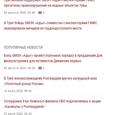
пресечены правонарушения на водных объектах Тувы
04 августа 2026, 02:48
3
В Туве бойцы ОМОН «Адыг» совместно с инспекторами ГИМС
эвакуировали женщину из труднодоступного места
03 августа 2026, 07:25
Росгвардия проверила организацию отдыха детей в детских
ПОПУЛЯРНЫЕ НОВОСТИ
лагерях Тувы
Боец ОМОН «Адыг» провёл утреннюю зарядку в преддверии Дня
31 июля 2026, 03:49
2
физкультурника для активистов Движения первых
Сотрудники вневедомственной охраны приняли участие в акции
04 августа 2026, 08:28
5
«Каникулы с Росгвардией» в Туве
В Туве военнослужащему Росгвардии вручен нагрудный знак
29 июля 2026, 09:41
«Почетный донор России»
26 сигналов «Тревога» с автотранспортов отработали экипажи
14 июля 2026, 08:56
задержаний Росгвардии в Туве с начала года
Сотрудники Улуг-Хемского филиала ОВО подключились к акции
29 июля 2026, 08:37
1
«Каникулы с Росгвардией»
В Туве офицер Росгвардии подвела итоги юбилейного личного
23 июля 2026, 02:34