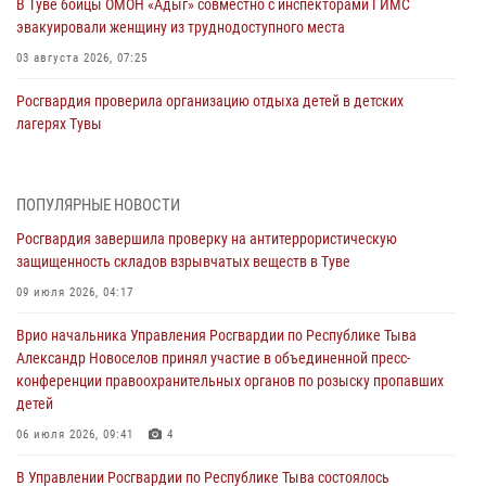
В Туве бойцы ОМОН «Адыг» совместно с инспекторами ГИМС
эвакуировали женщину из труднодоступного места
03 августа 2026, 07:25
Росгвардия проверила организацию отдыха детей в детских
лагерях Тувы
31 июля 2026, 03:49
2
Сотрудники вневедомственной охраны приняли участие в акции
ПОПУЛЯРНЫЕ НОВОСТИ
«Каникулы с Росгвардией» в Туве
Росгвардия завершила проверку на антитеррористическую
29 июля 2026, 09:41
защищенность складов взрывчатых веществ в Туве
26 сигналов «Тревога» с автотранспортов отработали экипажи
09 июля 2026, 04:17
задержаний Росгвардии в Туве с начала года
Врио начальника Управления Росгвардии по Республике Тыва
29 июля 2026, 08:37
1
Александр Новоселов принял участие в объединенной пресс-
конференции правоохранительных органов по розыску пропавших
В Туве офицер Росгвардии подвела итоги юбилейного личного
детей
забега
06 июля 2026, 09:41
4
28 июля 2026, 07:48
В Управлении Росгвардии по Республике Тыва состоялось