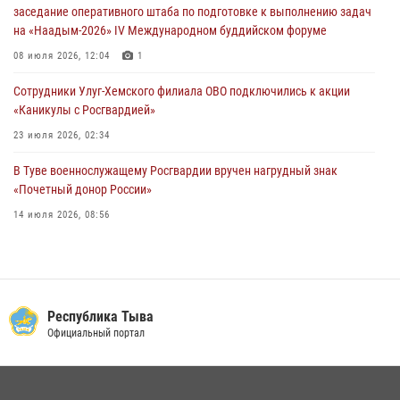
Росгвардеец стал бронзовым призером Чемпионата Тувы по
заседание оперативного штаба по подготовке к выполнению задач
национальной игре - стрельбе из традиционного лука
на «Наадым-2026» IV Международном буддийском форуме
28 июля 2026, 07:40
1
08 июля 2026, 12:04
1
Сотрудники Улуг-Хемского филиала ОВО подключились к акции
«Каникулы с Росгвардией»
23 июля 2026, 02:34
В Туве военнослужащему Росгвардии вручен нагрудный знак
«Почетный донор России»
14 июля 2026, 08:56
Спортсмены Росгвардии стали победителями и призерами
Чемпионата по лёгкой атлетике Наадым-2026
23 июля 2026, 09:24
Республика Тыва
Инспекторы Росгвардии приняли участие в процедуре регистрации
Официальный портал
лучников в канун тувинского праздника животноводов
Наадым-2026
23 июля 2026, 04:57