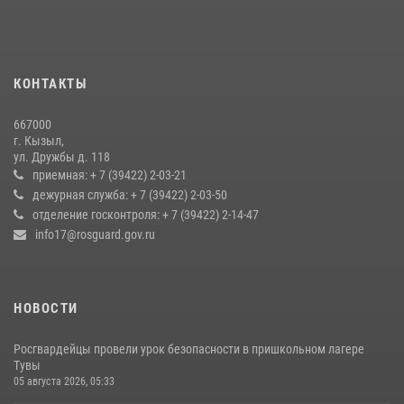
Инспектор ЦЛРР Росгвардии в прямом эфире разъяснил
телезрителям особенности использования тувинского
национального лука
КОНТАКТЫ
21 июля 2026, 04:59
667000
Росгвардия совместно ГИМС МЧС Тувы провела профилактические
г. Кызыл,
мероприятия на территории Бай-Тайгинского района
ул. Дружбы д. 118
13 июля 2026, 08:55
приемная: + 7 (39422) 2-03-21
дежурная служба: + 7 (39422) 2-03-50
Кызылчанин поблагодарил сотрудников Росгвардии за
отделение госконтроля: + 7 (39422) 2-14-47
оперативное реагирование в решении конфликтной ситуации
info17@rosguard.gov.ru
17 июля 2026, 07:22
1
НОВОСТИ
Росгвардейцы провели урок безопасности в пришкольном лагере
Тувы
05 августа 2026, 05:33