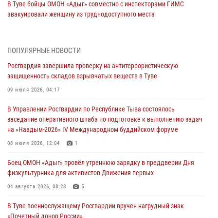
В Туве бойцы ОМОН «Адыг» совместно с инспекторами ГИМС
эвакуировали женщину из труднодоступного места
03 августа 2026, 07:25
Росгвардия проверила организацию отдыха детей в детских
ПОПУЛЯРНЫЕ НОВОСТИ
лагерях Тувы
Росгвардия завершила проверку на антитеррористическую
31 июля 2026, 03:49
2
защищенность складов взрывчатых веществ в Туве
Сотрудники вневедомственной охраны приняли участие в акции
09 июля 2026, 04:17
«Каникулы с Росгвардией» в Туве
В Управлении Росгвардии по Республике Тыва состоялось
29 июля 2026, 09:41
заседание оперативного штаба по подготовке к выполнению задач
на «Наадым-2026» IV Международном буддийском форуме
26 сигналов «Тревога» с автотранспортов отработали экипажи
задержаний Росгвардии в Туве с начала года
08 июля 2026, 12:04
1
29 июля 2026, 08:37
1
Боец ОМОН «Адыг» провёл утреннюю зарядку в преддверии Дня
физкультурника для активистов Движения первых
В Туве офицер Росгвардии подвела итоги юбилейного личного
забега
04 августа 2026, 08:28
5
28 июля 2026, 07:48
В Туве военнослужащему Росгвардии вручен нагрудный знак
«Почетный донор России»