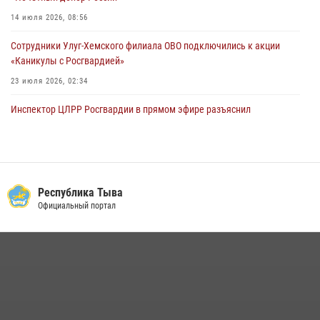
14 июля 2026, 08:56
Сотрудники Улуг-Хемского филиала ОВО подключились к акции
«Каникулы с Росгвардией»
23 июля 2026, 02:34
Инспектор ЦЛРР Росгвардии в прямом эфире разъяснил
телезрителям особенности использования тувинского
национального лука
21 июля 2026, 04:59
Спортсмены Росгвардии стали победителями и призерами
Республика Тыва
Чемпионата по лёгкой атлетике Наадым-2026
Официальный портал
23 июля 2026, 09:24
Росгвардия совместно ГИМС МЧС Тувы провела профилактические
мероприятия на территории Бай-Тайгинского района
13 июля 2026, 08:55
Инспекторы Росгвардии приняли участие в процедуре регистрации