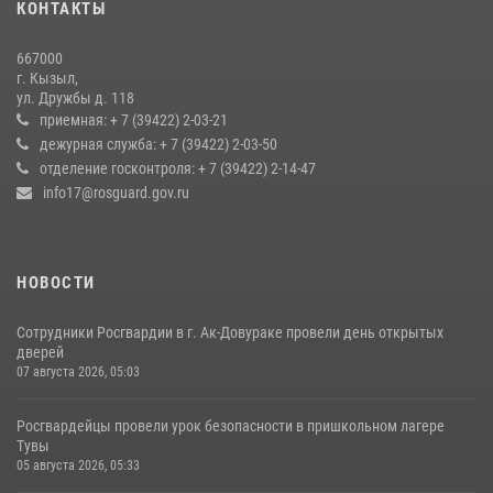
КОНТАКТЫ
лучников в канун тувинского праздника животноводов
Наадым-2026
667000
23 июля 2026, 04:57
г. Кызыл,
ул. Дружбы д. 118
Кызылчанин поблагодарил сотрудников Росгвардии за
приемная: + 7 (39422) 2-03-21
оперативное реагирование в решении конфликтной ситуации
дежурная служба: + 7 (39422) 2-03-50
отделение госконтроля: + 7 (39422) 2-14-47
17 июля 2026, 07:22
1
info17@rosguard.gov.ru
НОВОСТИ
Сотрудники Росгвардии в г. Ак-Довураке провели день открытых
дверей
07 августа 2026, 05:03
Росгвардейцы провели урок безопасности в пришкольном лагере
Тувы
05 августа 2026, 05:33