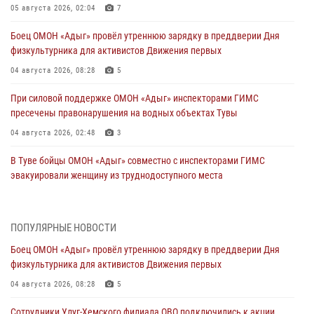
05 августа 2026, 02:04
7
Боец ОМОН «Адыг» провёл утреннюю зарядку в преддверии Дня
физкультурника для активистов Движения первых
04 августа 2026, 08:28
5
При силовой поддержке ОМОН «Адыг» инспекторами ГИМС
пресечены правонарушения на водных объектах Тувы
04 августа 2026, 02:48
3
В Туве бойцы ОМОН «Адыг» совместно с инспекторами ГИМС
эвакуировали женщину из труднодоступного места
03 августа 2026, 07:25
Росгвардия проверила организацию отдыха детей в детских
ПОПУЛЯРНЫЕ НОВОСТИ
лагерях Тувы
Боец ОМОН «Адыг» провёл утреннюю зарядку в преддверии Дня
31 июля 2026, 03:49
2
физкультурника для активистов Движения первых
Сотрудники вневедомственной охраны приняли участие в акции
04 августа 2026, 08:28
5
«Каникулы с Росгвардией» в Туве
Сотрудники Улуг-Хемского филиала ОВО подключились к акции