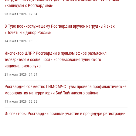
29 июля 2026, 09:41
«Каникулы с Росгвардией»
26 сигналов «Тревога» с автотранспортов отработали экипажи
23 июля 2026, 02:34
задержаний Росгвардии в Туве с начала года
В Туве военнослужащему Росгвардии вручен нагрудный знак
29 июля 2026, 08:37
1
«Почетный донор России»
В Туве офицер Росгвардии подвела итоги юбилейного личного
14 июля 2026, 08:56
забега
Инспектор ЦЛРР Росгвардии в прямом эфире разъяснил
28 июля 2026, 07:48
телезрителям особенности использования тувинского
национального лука
21 июля 2026, 04:59
Росгвардия совместно ГИМС МЧС Тувы провела профилактические
мероприятия на территории Бай-Тайгинского района
13 июля 2026, 08:55
Инспекторы Росгвардии приняли участие в процедуре регистрации
лучников в канун тувинского праздника животноводов
Наадым-2026
23 июля 2026, 04:57