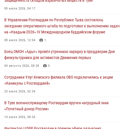
защищенность складов взрывчатых веществ в Туве
Сотрудники вневедомственной охраны приняли участие в акции
09 июля 2026, 04:17
«Каникулы с Росгвардией» в Туве
В Управлении Росгвардии по Республике Тыва состоялось
29 июля 2026, 09:41
заседание оперативного штаба по подготовке к выполнению задач
на «Наадым-2026» IV Международном буддийском форуме
26 сигналов «Тревога» с автотранспортов отработали экипажи
задержаний Росгвардии в Туве с начала года
08 июля 2026, 12:04
1
29 июля 2026, 08:37
1
Боец ОМОН «Адыг» провёл утреннюю зарядку в преддверии Дня
физкультурника для активистов Движения первых
В Туве офицер Росгвардии подвела итоги юбилейного личного
забега
04 августа 2026, 08:28
5
28 июля 2026, 07:48
Сотрудники Улуг-Хемского филиала ОВО подключились к акции
«Каникулы с Росгвардией»
23 июля 2026, 02:34
В Туве военнослужащему Росгвардии вручен нагрудный знак
«Почетный донор России»
14 июля 2026, 08:56
Инспектор ЦЛРР Росгвардии в прямом эфире разъяснил