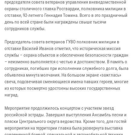
председателя совета ветеранов управления вневедомственной
охраны столичного главка Росгвардии, полковника милиции в
отставке, 92-летнего Геннадия Томина. Всего в это праздничный
день по всей стране были награждены свыше тысячи
сотрудников службы.
Председатель совета ветеранов ГУВО полковник милиции в
отставке Василий Иванов отметил, что историческая миссия
службы – охрана объектов и обеспечение безопасности граждан
– неизменно выполняется с честью и достоинством. В память о
сотрудниках, погибших при исполнении служебного долга, была
объявлена минута молчания. На большом экране «зажглась»
свеча, подсвечивая сменяющиеся имена павших героев, многие
из которых посмертно удостоены высоких государственных
наград.
Мероприятие продолжилось концертом с участием звезд
российской эстрады. Завершил выступления Ансамбль песни и
пляски Центрального округа ведомства. Кроме того, для гостей
мероприятия на территории главка была развернута выставка
современной боевой, специальной и автомобильной техники