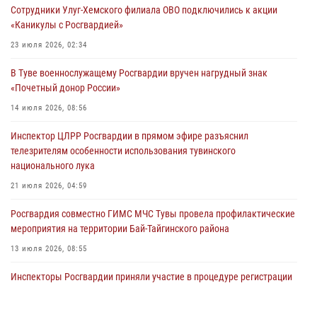
Сотрудники Улуг-Хемского филиала ОВО подключились к акции
29 июля 2026, 09:41
«Каникулы с Росгвардией»
26 сигналов «Тревога» с автотранспортов отработали экипажи
23 июля 2026, 02:34
задержаний Росгвардии в Туве с начала года
В Туве военнослужащему Росгвардии вручен нагрудный знак
29 июля 2026, 08:37
1
«Почетный донор России»
В Туве офицер Росгвардии подвела итоги юбилейного личного
14 июля 2026, 08:56
забега
Инспектор ЦЛРР Росгвардии в прямом эфире разъяснил
28 июля 2026, 07:48
телезрителям особенности использования тувинского
национального лука
21 июля 2026, 04:59
Росгвардия совместно ГИМС МЧС Тувы провела профилактические
мероприятия на территории Бай-Тайгинского района
13 июля 2026, 08:55
Инспекторы Росгвардии приняли участие в процедуре регистрации
лучников в канун тувинского праздника животноводов
Наадым-2026