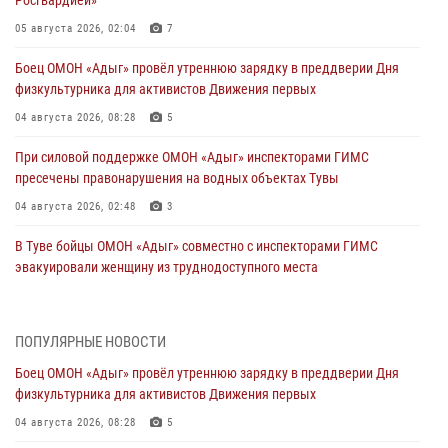
05 августа 2026, 02:04
7
Боец ОМОН «Адыг» провёл утреннюю зарядку в преддверии Дня
физкультурника для активистов Движения первых
04 августа 2026, 08:28
5
При силовой поддержке ОМОН «Адыг» инспекторами ГИМС
пресечены правонарушения на водных объектах Тувы
04 августа 2026, 02:48
3
В Туве бойцы ОМОН «Адыг» совместно с инспекторами ГИМС
эвакуировали женщину из труднодоступного места
03 августа 2026, 07:25
Росгвардия проверила организацию отдыха детей в детских
ПОПУЛЯРНЫЕ НОВОСТИ
лагерях Тувы
Боец ОМОН «Адыг» провёл утреннюю зарядку в преддверии Дня
31 июля 2026, 03:49
2
физкультурника для активистов Движения первых
Сотрудники вневедомственной охраны приняли участие в акции
04 августа 2026, 08:28
5
«Каникулы с Росгвардией» в Туве