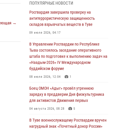
ПОПУЛЯРНЫЕ НОВОСТИ
из труднодоступного места
Росгвардия завершила проверку на
03 августа 2026, 07:25
антитеррористическую защищенность
ующая →
складов взрывчатых веществ в Туве
Росгвардия проверила организацию отдыха
детей в детских лагерях Тувы
09 июля 2026, 04:17
31 июля 2026, 03:49
2
В Управлении Росгвардии по Республике
Тыва состоялось заседание оперативного
Сотрудники вневедомственной охраны
штаба по подготовке к выполнению задач на
приняли участие в акции «Каникулы с
«Наадым-2026» IV Международном
Росгвардией» в Туве
буддийском форуме
29 июля 2026, 09:41
08 июля 2026, 12:04
1
26 сигналов «Тревога» с автотранспортов
Боец ОМОН «Адыг» провёл утреннюю
отработали экипажи задержаний Росгвардии
зарядку в преддверии Дня физкультурника
в Туве с начала года
для активистов Движения первых
29 июля 2026, 08:37
1
04 августа 2026, 08:28
5
В Туве офицер Росгвардии подвела итоги
В Туве военнослужащему Росгвардии вручен
юбилейного личного забега
нагрудный знак «Почетный донор России»
28 июля 2026, 07:48