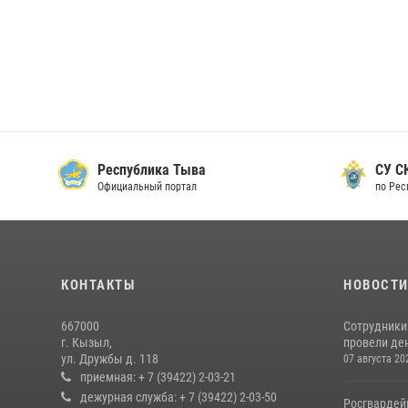
Республика Тыва
СУ СК
Официальный портал
по Рес
КОНТАКТЫ
НОВОСТ
667000
Сотрудники 
г. Кызыл,
провели де
ул. Дружбы д. 118
07 августа 20
приемная: + 7 (39422) 2-03-21
дежурная служба: + 7 (39422) 2-03-50
Росгвардей