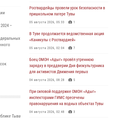
Росгвардейцы провели урок безопасности в
ции
пришкольном лагере Тувы
05 августа 2026, 05:33
1
 2024 –
В Туве продолжается ведомственная акция
федеральных
«Каникулы с Росгвардией»
енного
05 августа 2026, 02:04
7
Боец ОМОН «Адыг» провёл утреннюю
исок
зарядку в преддверии Дня физкультурника
для активистов Движения первых
04 августа 2026, 08:28
5
При силовой поддержке ОМОН «Адыг»
инспекторами ГИМС пресечены
правонарушения на водных объектах Тувы
04 августа 2026, 02:48
3
ублике Тыва
В Туве бойцы ОМОН «Адыг» совместно с
инспекторами ГИМС эвакуировали женщину