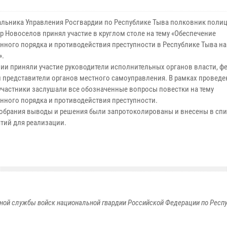
альника Управления Росгвардии по Республике Тыва полковник поли
р Новоселов принял участие в круглом столе на тему «Обеспечение
нного порядка и противодействия преступности в Республике Тыва на
».
нии приняли участие руководители исполнительных органов власти, 
 и представители органов местного самоуправления. В рамках провед
участники заслушали все обозначенные вопросы повестки на тему
нного порядка и противодействия преступности.
собрания выводы и решения были запротоколированы и внесены в сп
тий для реализации.
ной службы войск национальной гвардии Российской Федерации по Респ