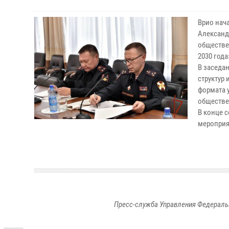
Врио нач
Александ
обществе
2030 года
В заседа
структур
формата 
обществе
В конце 
мероприя
Пресс-служба Управления Федераль