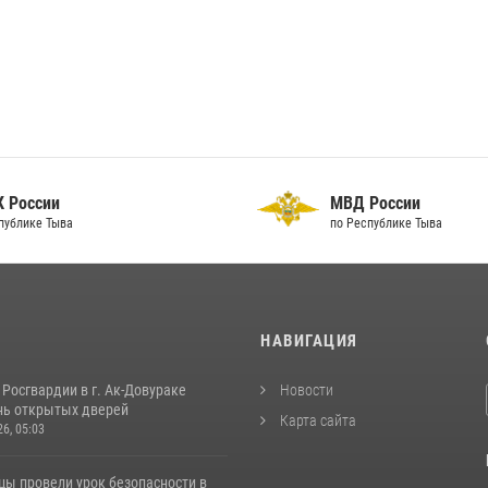
 России
МВД России
публике Тыва
по Республике Тыва
И
НАВИГАЦИЯ
Росгвардии в г. Ак-Довураке
Новости
нь открытых дверей
Карта сайта
26, 05:03
цы провели урок безопасности в