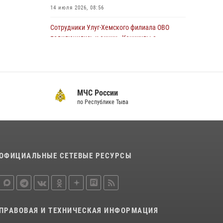
14 июля 2026, 08:56
Сотрудники Улуг-Хемского филиала ОВО
подключились к акции «Каникулы с
Росгвардией»
23 июля 2026, 02:34
Инспектор ЦЛРР Росгвардии в прямом эфире
МЧС России
разъяснил телезрителям особенности
по Республике Тыва
использования тувинского национального
лука
21 июля 2026, 04:59
Спортсмены Росгвардии стали победителями
ОФИЦИАЛЬНЫЕ СЕТЕВЫЕ РЕСУРСЫ
и призерами Чемпионата по лёгкой атлетике
Наадым-2026
23 июля 2026, 09:24
Росгвардия совместно ГИМС МЧС Тувы
ПРАВОВАЯ И ТЕХНИЧЕСКАЯ ИНФОРМАЦИЯ
провела профилактические мероприятия на