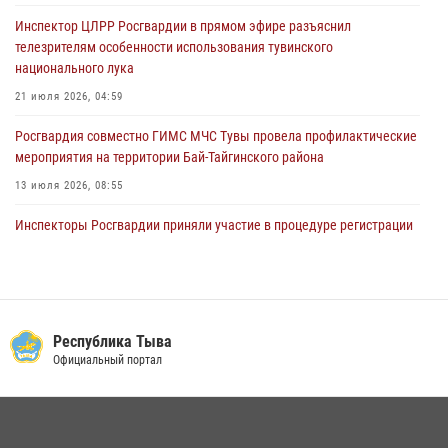
забега
Инспектор ЦЛРР Росгвардии в прямом эфире разъяснил
28 июля 2026, 07:48
телезрителям особенности использования тувинского
национального лука
21 июля 2026, 04:59
Росгвардия совместно ГИМС МЧС Тувы провела профилактические
мероприятия на территории Бай-Тайгинского района
13 июля 2026, 08:55
Инспекторы Росгвардии приняли участие в процедуре регистрации
лучников в канун тувинского праздника животноводов
Наадым-2026
23 июля 2026, 04:57
Спортсмены Росгвардии стали победителями и призерами
Республика Тыва
Чемпионата по лёгкой атлетике Наадым-2026
Официальный портал
23 июля 2026, 09:24
Росгвардия обеспечила общественную безопасность во время
праздника Наадым-2026 в Туве