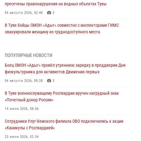
пресечены правонарушения на водных объектах Тувы
04 августа 2026, 02:48
3
В Туве бойцы ОМОН «Адыг» совместно с инспекторами ГИМС
эвакуировали женщину из труднодоступного места
03 августа 2026, 07:25
Росгвардия проверила организацию отдыха детей в детских
ПОПУЛЯРНЫЕ НОВОСТИ
лагерях Тувы
Боец ОМОН «Адыг» провёл утреннюю зарядку в преддверии Дня
31 июля 2026, 03:49
2
физкультурника для активистов Движения первых
Сотрудники вневедомственной охраны приняли участие в акции
04 августа 2026, 08:28
5
«Каникулы с Росгвардией» в Туве
В Туве военнослужащему Росгвардии вручен нагрудный знак
29 июля 2026, 09:41
«Почетный донор России»
26 сигналов «Тревога» с автотранспортов отработали экипажи
14 июля 2026, 08:56
задержаний Росгвардии в Туве с начала года
Сотрудники Улуг-Хемского филиала ОВО подключились к акции
29 июля 2026, 08:37
1
«Каникулы с Росгвардией»
В Туве офицер Росгвардии подвела итоги юбилейного личного
23 июля 2026, 02:34