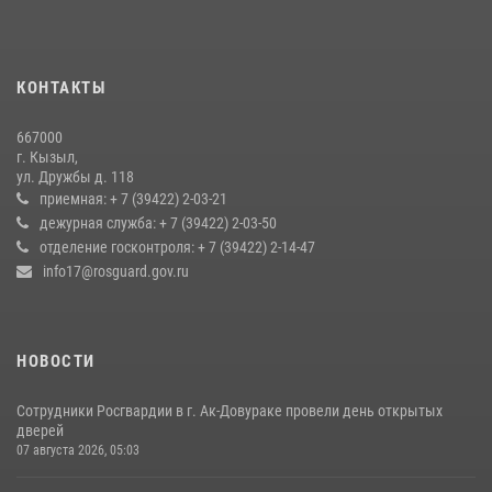
27 июля 2026, 07:56
3
В Туве бойцы ОМОН обеспечили безопасность во время фестиваля
КОНТАКТЫ
русской культуры Верховьё
20 июля 2026, 07:01
667000
г. Кызыл,
Кызылчанин поблагодарил сотрудников Росгвардии за
ул. Дружбы д. 118
оперативное реагирование в решении конфликтной ситуации
приемная: + 7 (39422) 2-03-21
дежурная служба: + 7 (39422) 2-03-50
17 июля 2026, 07:22
1
отделение госконтроля: + 7 (39422) 2-14-47
info17@rosguard.gov.ru
НОВОСТИ
Сотрудники Росгвардии в г. Ак-Довураке провели день открытых
дверей
07 августа 2026, 05:03