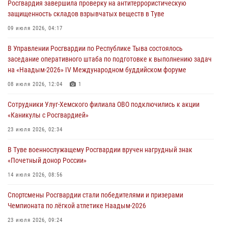
Росгвардия завершила проверку на антитеррористическую
29 июля 2026, 09:41
защищенность складов взрывчатых веществ в Туве
26 сигналов «Тревога» с автотранспортов отработали экипажи
09 июля 2026, 04:17
задержаний Росгвардии в Туве с начала года
В Управлении Росгвардии по Республике Тыва состоялось
29 июля 2026, 08:37
1
заседание оперативного штаба по подготовке к выполнению задач
на «Наадым-2026» IV Международном буддийском форуме
В Туве офицер Росгвардии подвела итоги юбилейного личного
забега
08 июля 2026, 12:04
1
28 июля 2026, 07:48
Сотрудники Улуг-Хемского филиала ОВО подключились к акции
«Каникулы с Росгвардией»
Росгвардеец стал бронзовым призером Чемпионата Тувы по
национальной игре - стрельбе из традиционного лука
23 июля 2026, 02:34
28 июля 2026, 07:40
1
В Туве военнослужащему Росгвардии вручен нагрудный знак
«Почетный донор России»
14 июля 2026, 08:56
Спортсмены Росгвардии стали победителями и призерами
Чемпионата по лёгкой атлетике Наадым-2026
23 июля 2026, 09:24