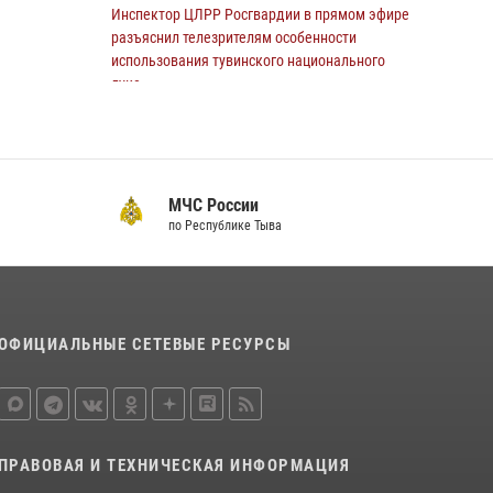
Инспектор ЦЛРР Росгвардии в прямом эфире
разъяснил телезрителям особенности
использования тувинского национального
лука
21 июля 2026, 04:59
Инспекторы Росгвардии приняли участие в
процедуре регистрации лучников в канун
МЧС России
тувинского праздника животноводов
по Республике Тыва
Наадым-2026
23 июля 2026, 04:57
Спортсмены Росгвардии стали победителями
и призерами Чемпионата по лёгкой атлетике
ОФИЦИАЛЬНЫЕ СЕТЕВЫЕ РЕСУРСЫ
Наадым-2026
23 июля 2026, 09:24
Росгвардия обеспечила общественную
безопасность во время праздника
ПРАВОВАЯ И ТЕХНИЧЕСКАЯ ИНФОРМАЦИЯ
Наадым-2026 в Туве