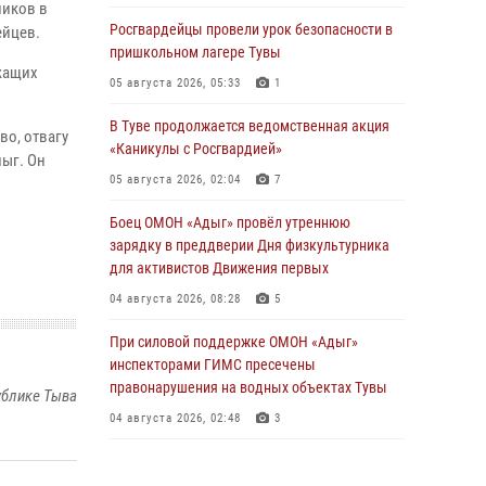
ников в
Росгвардейцы провели урок безопасности в
ейцев.
пришкольном лагере Тувы
жащих
05 августа 2026, 05:33
1
В Туве продолжается ведомственная акция
во, отвагу
«Каникулы с Росгвардией»
лыг. Он
05 августа 2026, 02:04
7
Боец ОМОН «Адыг» провёл утреннюю
зарядку в преддверии Дня физкультурника
для активистов Движения первых
04 августа 2026, 08:28
5
При силовой поддержке ОМОН «Адыг»
инспекторами ГИМС пресечены
правонарушения на водных объектах Тувы
ублике Тыва
04 августа 2026, 02:48
3
В Туве бойцы ОМОН «Адыг» совместно с
инспекторами ГИМС эвакуировали женщину