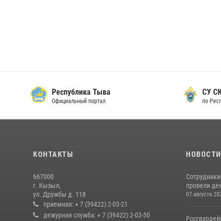
Республика Тыва
СУ СК
Официальный портал
по Рес
КОНТАКТЫ
НОВОСТ
667000
Сотрудники 
г. Кызыл,
провели де
ул. Дружбы д. 118
07 августа 20
приемная: + 7 (39422) 2-03-21
дежурная служба: + 7 (39422) 2-03-50
Росгвардей