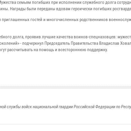
 Мужества семьям погибших при исполнении служебного долга сотруд
аины. Награды были переданы вдовам героически погибших росгвард
ии приглашенных гостей и многочисленных родственников военнослу
бного долга, проявив лучшие качества воинов-спецназовцев: мужест
 поколений» - подчеркнул Председатель Правительства Владислав Хова
могут рассчитывать на помощь и всестороннюю поддержку.
ной службы войск национальной гвардии Российской Федерации по Респ