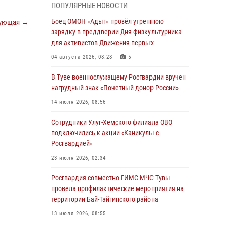
ПОПУЛЯРНЫЕ НОВОСТИ
из труднодоступного места
Боец ОМОН «Адыг» провёл утреннюю
ующая →
03 августа 2026, 07:25
зарядку в преддверии Дня физкультурника
для активистов Движения первых
Росгвардия проверила организацию отдыха
детей в детских лагерях Тувы
04 августа 2026, 08:28
5
31 июля 2026, 03:49
2
В Туве военнослужащему Росгвардии вручен
нагрудный знак «Почетный донор России»
Сотрудники вневедомственной охраны
приняли участие в акции «Каникулы с
14 июля 2026, 08:56
Росгвардией» в Туве
Сотрудники Улуг-Хемского филиала ОВО
29 июля 2026, 09:41
подключились к акции «Каникулы с
Росгвардией»
26 сигналов «Тревога» с автотранспортов
отработали экипажи задержаний Росгвардии
23 июля 2026, 02:34
в Туве с начала года
Росгвардия совместно ГИМС МЧС Тувы
29 июля 2026, 08:37
1
провела профилактические мероприятия на
территории Бай-Тайгинского района
В Туве офицер Росгвардии подвела итоги
юбилейного личного забега
13 июля 2026, 08:55
28 июля 2026, 07:48