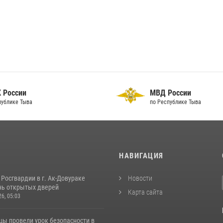
 России
МВД России
публике Тыва
по Республике Тыва
И
НАВИГАЦИЯ
Росгвардии в г. Ак-Довураке
Новости
нь открытых дверей
Карта сайта
26, 05:03
цы провели урок безопасности в