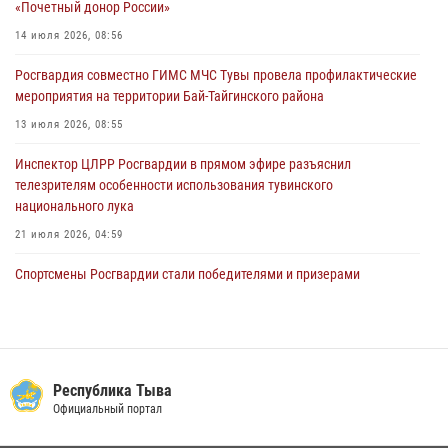
«Почетный донор России»
В Туве офицер Росгвардии подвела итоги юбилейного личного
14 июля 2026, 08:56
забега
Росгвардия совместно ГИМС МЧС Тувы провела профилактические
28 июля 2026, 07:48
мероприятия на территории Бай-Тайгинского района
13 июля 2026, 08:55
Инспектор ЦЛРР Росгвардии в прямом эфире разъяснил
телезрителям особенности использования тувинского
национального лука
21 июля 2026, 04:59
Спортсмены Росгвардии стали победителями и призерами
Чемпионата по лёгкой атлетике Наадым-2026
23 июля 2026, 09:24
Инспекторы Росгвардии приняли участие в процедуре регистрации
лучников в канун тувинского праздника животноводов
Республика Тыва
Наадым-2026
Официальный портал
23 июля 2026, 04:57