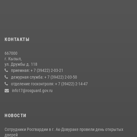
Росгвардия обеспечила общественную безопасность во время
праздника Наадым-2026 в Туве
27 июля 2026, 07:56
3
В Туве бойцы ОМОН обеспечили безопасность во время фестиваля
КОНТАКТЫ
русской культуры Верховьё
20 июля 2026, 07:01
667000
г. Кызыл,
Кызылчанин поблагодарил сотрудников Росгвардии за
ул. Дружбы д. 118
оперативное реагирование в решении конфликтной ситуации
приемная: + 7 (39422) 2-03-21
дежурная служба: + 7 (39422) 2-03-50
17 июля 2026, 07:22
1
отделение госконтроля: + 7 (39422) 2-14-47
info17@rosguard.gov.ru
НОВОСТИ
Сотрудники Росгвардии в г. Ак-Довураке провели день открытых
дверей