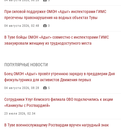
04 августа 2026, 08:28
5
При силовой поддержке ОМОН «Адыг» инспекторами ГИМС
пресечены правонарушения на водных объектах Тувы
04 августа 2026, 02:48
3
В Туве бойцы ОМОН «Адыг» совместно с инспекторами ГИМС
эвакуировали женщину из труднодоступного места
03 августа 2026, 07:25
Росгвардия проверила организацию отдыха детей в детских
ПОПУЛЯРНЫЕ НОВОСТИ
лагерях Тувы
Боец ОМОН «Адыг» провёл утреннюю зарядку в преддверии Дня
31 июля 2026, 03:49
2
физкультурника для активистов Движения первых
Сотрудники вневедомственной охраны приняли участие в акции
04 августа 2026, 08:28
5
«Каникулы с Росгвардией» в Туве
Сотрудники Улуг-Хемского филиала ОВО подключились к акции
29 июля 2026, 09:41
«Каникулы с Росгвардией»
26 сигналов «Тревога» с автотранспортов отработали экипажи
23 июля 2026, 02:34
задержаний Росгвардии в Туве с начала года
В Туве военнослужащему Росгвардии вручен нагрудный знак
29 июля 2026, 08:37
1