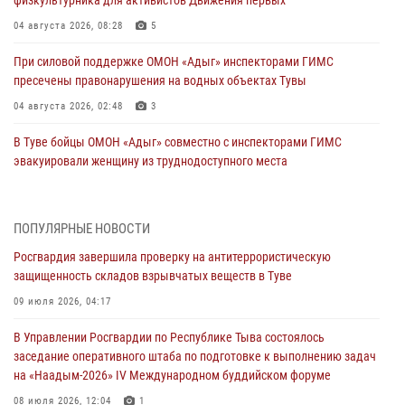
физкультурника для активистов Движения первых
04 августа 2026, 08:28
5
При силовой поддержке ОМОН «Адыг» инспекторами ГИМС
пресечены правонарушения на водных объектах Тувы
04 августа 2026, 02:48
3
В Туве бойцы ОМОН «Адыг» совместно с инспекторами ГИМС
эвакуировали женщину из труднодоступного места
03 августа 2026, 07:25
Росгвардия проверила организацию отдыха детей в детских
ПОПУЛЯРНЫЕ НОВОСТИ
лагерях Тувы
Росгвардия завершила проверку на антитеррористическую
31 июля 2026, 03:49
2
защищенность складов взрывчатых веществ в Туве
Сотрудники вневедомственной охраны приняли участие в акции
09 июля 2026, 04:17
«Каникулы с Росгвардией» в Туве
В Управлении Росгвардии по Республике Тыва состоялось
29 июля 2026, 09:41
заседание оперативного штаба по подготовке к выполнению задач
на «Наадым-2026» IV Международном буддийском форуме
26 сигналов «Тревога» с автотранспортов отработали экипажи
задержаний Росгвардии в Туве с начала года
08 июля 2026, 12:04
1