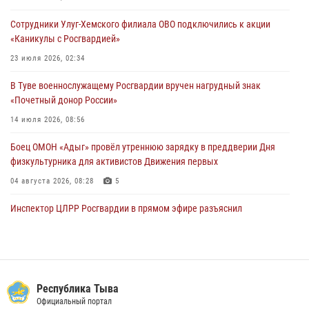
29 июля 2026, 08:37
1
Сотрудники Улуг-Хемского филиала ОВО подключились к акции
«Каникулы с Росгвардией»
В Туве офицер Росгвардии подвела итоги юбилейного личного
забега
23 июля 2026, 02:34
28 июля 2026, 07:48
В Туве военнослужащему Росгвардии вручен нагрудный знак
«Почетный донор России»
14 июля 2026, 08:56
Боец ОМОН «Адыг» провёл утреннюю зарядку в преддверии Дня
физкультурника для активистов Движения первых
04 августа 2026, 08:28
5
Инспектор ЦЛРР Росгвардии в прямом эфире разъяснил
телезрителям особенности использования тувинского
национального лука
21 июля 2026, 04:59
Спортсмены Росгвардии стали победителями и призерами
Республика Тыва
Чемпионата по лёгкой атлетике Наадым-2026
Официальный портал