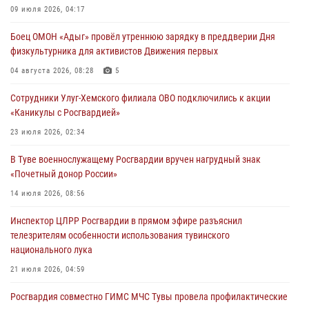
Сотрудники вневедомственной охраны приняли участие в акции
09 июля 2026, 04:17
«Каникулы с Росгвардией» в Туве
Боец ОМОН «Адыг» провёл утреннюю зарядку в преддверии Дня
29 июля 2026, 09:41
физкультурника для активистов Движения первых
26 сигналов «Тревога» с автотранспортов отработали экипажи
04 августа 2026, 08:28
5
задержаний Росгвардии в Туве с начала года
Сотрудники Улуг-Хемского филиала ОВО подключились к акции
29 июля 2026, 08:37
1
«Каникулы с Росгвардией»
В Туве офицер Росгвардии подвела итоги юбилейного личного
23 июля 2026, 02:34
забега
В Туве военнослужащему Росгвардии вручен нагрудный знак
28 июля 2026, 07:48
«Почетный донор России»
14 июля 2026, 08:56
Инспектор ЦЛРР Росгвардии в прямом эфире разъяснил
телезрителям особенности использования тувинского
национального лука
21 июля 2026, 04:59
Росгвардия совместно ГИМС МЧС Тувы провела профилактические