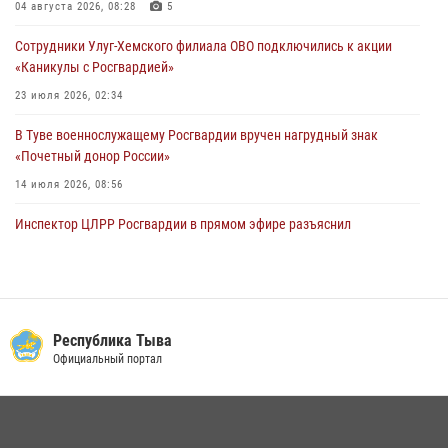
забега
04 августа 2026, 08:28
5
28 июля 2026, 07:48
Сотрудники Улуг-Хемского филиала ОВО подключились к акции
«Каникулы с Росгвардией»
23 июля 2026, 02:34
В Туве военнослужащему Росгвардии вручен нагрудный знак
«Почетный донор России»
14 июля 2026, 08:56
Инспектор ЦЛРР Росгвардии в прямом эфире разъяснил
телезрителям особенности использования тувинского
национального лука
21 июля 2026, 04:59
Спортсмены Росгвардии стали победителями и призерами
Республика Тыва
Чемпионата по лёгкой атлетике Наадым-2026
Официальный портал
23 июля 2026, 09:24
Инспекторы Росгвардии приняли участие в процедуре регистрации
лучников в канун тувинского праздника животноводов