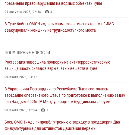
пресечены правонарушения на водных объектах Тувы
04 августа 2026, 02:48
3
В Туве бойцы ОМОН «Адыг» совместно с инспекторами ГИМС
эвакуировали женщину из труднодоступного места
03 августа 2026, 07:25
Росгвардия проверила организацию отдыха детей в детских
ПОПУЛЯРНЫЕ НОВОСТИ
лагерях Тувы
Росгвардия завершила проверку на антитеррористическую
31 июля 2026, 03:49
2
защищенность складов взрывчатых веществ в Туве
Сотрудники вневедомственной охраны приняли участие в акции
09 июля 2026, 04:17
«Каникулы с Росгвардией» в Туве
В Управлении Росгвардии по Республике Тыва состоялось
29 июля 2026, 09:41
заседание оперативного штаба по подготовке к выполнению задач
на «Наадым-2026» IV Международном буддийском форуме
26 сигналов «Тревога» с автотранспортов отработали экипажи
задержаний Росгвардии в Туве с начала года
08 июля 2026, 12:04
1
29 июля 2026, 08:37
1
Боец ОМОН «Адыг» провёл утреннюю зарядку в преддверии Дня
физкультурника для активистов Движения первых
В Туве офицер Росгвардии подвела итоги юбилейного личного