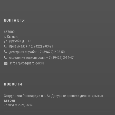
Наадым-2026
23 июля 2026, 04:57
КОНТАКТЫ
Росгвардия совместно ГИМС МЧС Тувы провела профилактические
мероприятия на территории Бай-Тайгинского района
667000
13 июля 2026, 08:55
г. Кызыл,
ул. Дружбы д. 118
Кызылчанин поблагодарил сотрудников Росгвардии за
приемная: + 7 (39422) 2-03-21
оперативное реагирование в решении конфликтной ситуации
дежурная служба: + 7 (39422) 2-03-50
отделение госконтроля: + 7 (39422) 2-14-47
17 июля 2026, 07:22
1
info17@rosguard.gov.ru
НОВОСТИ
Сотрудники Росгвардии в г. Ак-Довураке провели день открытых
дверей
07 августа 2026, 05:03