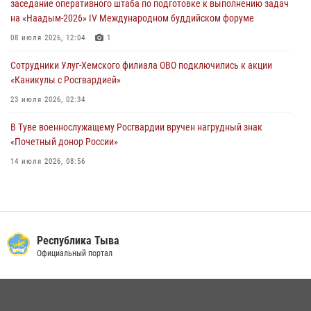
заседание оперативного штаба по подготовке к выполнению задач
национальной игре - стрельбе из традиционного лука
на «Наадым-2026» IV Международном буддийском форуме
28 июля 2026, 07:40
1
08 июля 2026, 12:04
1
Сотрудники Улуг-Хемского филиала ОВО подключились к акции
«Каникулы с Росгвардией»
23 июля 2026, 02:34
В Туве военнослужащему Росгвардии вручен нагрудный знак
«Почетный донор России»
14 июля 2026, 08:56
Спортсмены Росгвардии стали победителями и призерами
Чемпионата по лёгкой атлетике Наадым-2026
23 июля 2026, 09:24
Республика Тыва
Инспекторы Росгвардии приняли участие в процедуре регистрации
Официальный портал
лучников в канун тувинского праздника животноводов
Наадым-2026
23 июля 2026, 04:57