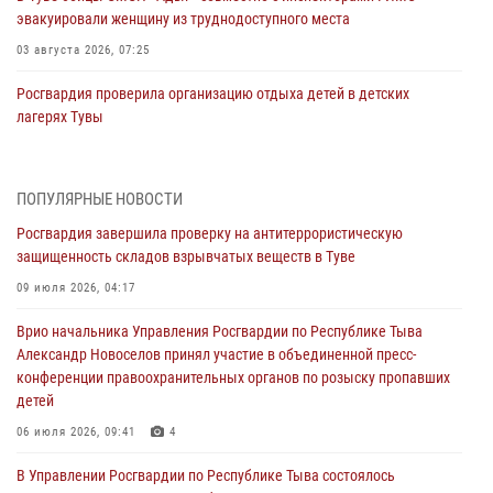
эвакуировали женщину из труднодоступного места
03 августа 2026, 07:25
Росгвардия проверила организацию отдыха детей в детских
лагерях Тувы
31 июля 2026, 03:49
2
Сотрудники вневедомственной охраны приняли участие в акции
ПОПУЛЯРНЫЕ НОВОСТИ
«Каникулы с Росгвардией» в Туве
Росгвардия завершила проверку на антитеррористическую
29 июля 2026, 09:41
защищенность складов взрывчатых веществ в Туве
26 сигналов «Тревога» с автотранспортов отработали экипажи
09 июля 2026, 04:17
задержаний Росгвардии в Туве с начала года
Врио начальника Управления Росгвардии по Республике Тыва
29 июля 2026, 08:37
1
Александр Новоселов принял участие в объединенной пресс-
конференции правоохранительных органов по розыску пропавших
В Туве офицер Росгвардии подвела итоги юбилейного личного
детей
забега
06 июля 2026, 09:41
4
28 июля 2026, 07:48
В Управлении Росгвардии по Республике Тыва состоялось
Росгвардеец стал бронзовым призером Чемпионата Тувы по