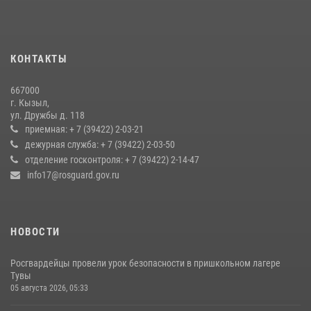
Инспектор ЦЛРР Росгвардии в прямом эфире разъяснил
телезрителям особенности использования тувинского
национального лука
КОНТАКТЫ
21 июля 2026, 04:59
667000
Росгвардия совместно ГИМС МЧС Тувы провела профилактические
г. Кызыл,
мероприятия на территории Бай-Тайгинского района
ул. Дружбы д. 118
13 июля 2026, 08:55
приемная: + 7 (39422) 2-03-21
дежурная служба: + 7 (39422) 2-03-50
Кызылчанин поблагодарил сотрудников Росгвардии за
отделение госконтроля: + 7 (39422) 2-14-47
оперативное реагирование в решении конфликтной ситуации
info17@rosguard.gov.ru
17 июля 2026, 07:22
1
НОВОСТИ
Росгвардейцы провели урок безопасности в пришкольном лагере
Тувы
05 августа 2026, 05:33