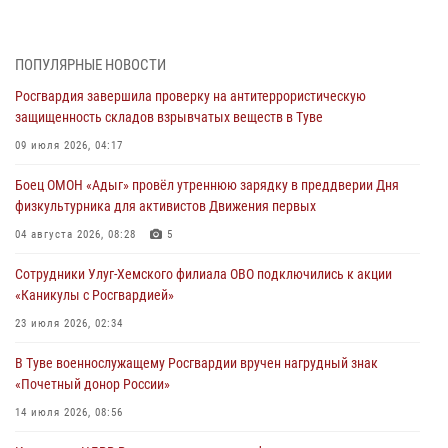
03 августа 2026, 07:25
Росгвардия проверила организацию отдыха детей в детских
ПОПУЛЯРНЫЕ НОВОСТИ
лагерях Тувы
Росгвардия завершила проверку на антитеррористическую
31 июля 2026, 03:49
2
защищенность складов взрывчатых веществ в Туве
Сотрудники вневедомственной охраны приняли участие в акции
09 июля 2026, 04:17
«Каникулы с Росгвардией» в Туве
Боец ОМОН «Адыг» провёл утреннюю зарядку в преддверии Дня
29 июля 2026, 09:41
физкультурника для активистов Движения первых
26 сигналов «Тревога» с автотранспортов отработали экипажи
04 августа 2026, 08:28
5
задержаний Росгвардии в Туве с начала года
Сотрудники Улуг-Хемского филиала ОВО подключились к акции
29 июля 2026, 08:37
1
«Каникулы с Росгвардией»
В Туве офицер Росгвардии подвела итоги юбилейного личного
23 июля 2026, 02:34
забега
В Туве военнослужащему Росгвардии вручен нагрудный знак
28 июля 2026, 07:48
«Почетный донор России»
14 июля 2026, 08:56