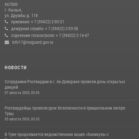
27 июля 2026, 07:56
3
667000
г. Кызыл,
Кызылчанин поблагодарил сотрудников Росгвардии за
ул. Дружбы д. 118
оперативное реагирование в решении конфликтной ситуации
приемная: + 7 (39422) 2-03-21
дежурная служба: + 7 (39422) 2-03-50
17 июля 2026, 07:22
1
отделение госконтроля: + 7 (39422) 2-14-47
info17@rosguard.gov.ru
НОВОСТИ
Сотрудники Росгвардии в г. Ак-Довураке провели день открытых
дверей
07 августа 2026, 05:03
Росгвардейцы провели урок безопасности в пришкольном лагере
Тувы
05 августа 2026, 05:33
В Туве продолжается ведомственная акция «Каникулы с