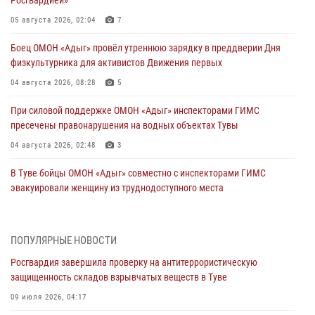
05 августа 2026, 02:04
7
Боец ОМОН «Адыг» провёл утреннюю зарядку в преддверии Дня
физкультурника для активистов Движения первых
04 августа 2026, 08:28
5
При силовой поддержке ОМОН «Адыг» инспекторами ГИМС
пресечены правонарушения на водных объектах Тувы
04 августа 2026, 02:48
3
В Туве бойцы ОМОН «Адыг» совместно с инспекторами ГИМС
эвакуировали женщину из труднодоступного места
03 августа 2026, 07:25
Росгвардия проверила организацию отдыха детей в детских
ПОПУЛЯРНЫЕ НОВОСТИ
лагерях Тувы
Росгвардия завершила проверку на антитеррористическую
31 июля 2026, 03:49
2
защищенность складов взрывчатых веществ в Туве
Сотрудники вневедомственной охраны приняли участие в акции
09 июля 2026, 04:17
«Каникулы с Росгвардией» в Туве