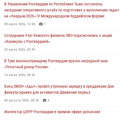
В Управлении Росгвардии по Республике Тыва состоялось
29 июля 2026, 09:41
заседание оперативного штаба по подготовке к выполнению задач
на «Наадым-2026» IV Международном буддийском форуме
26 сигналов «Тревога» с автотранспортов отработали экипажи
задержаний Росгвардии в Туве с начала года
08 июля 2026, 12:04
1
29 июля 2026, 08:37
1
Сотрудники Улуг-Хемского филиала ОВО подключились к акции
«Каникулы с Росгвардией»
В Туве офицер Росгвардии подвела итоги юбилейного личного
забега
23 июля 2026, 02:34
28 июля 2026, 07:48
В Туве военнослужащему Росгвардии вручен нагрудный знак
«Почетный донор России»
14 июля 2026, 08:56
Боец ОМОН «Адыг» провёл утреннюю зарядку в преддверии Дня
физкультурника для активистов Движения первых
04 августа 2026, 08:28
5
Инспектор ЦЛРР Росгвардии в прямом эфире разъяснил
телезрителям особенности использования тувинского
национального лука