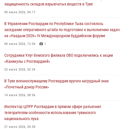
31 июля 2026, 03:49
2
защищенность складов взрывчатых веществ в Туве
Сотрудники вневедомственной охраны приняли участие в акции
09 июля 2026, 04:17
«Каникулы с Росгвардией» в Туве
В Управлении Росгвардии по Республике Тыва состоялось
29 июля 2026, 09:41
заседание оперативного штаба по подготовке к выполнению задач
на «Наадым-2026» IV Международном буддийском форуме
26 сигналов «Тревога» с автотранспортов отработали экипажи
задержаний Росгвардии в Туве с начала года
08 июля 2026, 12:04
1
29 июля 2026, 08:37
1
Сотрудники Улуг-Хемского филиала ОВО подключились к акции
«Каникулы с Росгвардией»
В Туве офицер Росгвардии подвела итоги юбилейного личного
забега
23 июля 2026, 02:34
28 июля 2026, 07:48
В Туве военнослужащему Росгвардии вручен нагрудный знак
«Почетный донор России»
14 июля 2026, 08:56
Инспектор ЦЛРР Росгвардии в прямом эфире разъяснил
телезрителям особенности использования тувинского
национального лука
21 июля 2026, 04:59