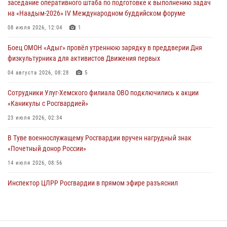
заседание оперативного штаба по подготовке к выполнению задач
на «Наадым-2026» IV Международном буддийском форуме
26 сигналов «Тревога» с автотранспортов отработали экипажи
задержаний Росгвардии в Туве с начала года
08 июля 2026, 12:04
1
29 июля 2026, 08:37
1
Боец ОМОН «Адыг» провёл утреннюю зарядку в преддверии Дня
физкультурника для активистов Движения первых
В Туве офицер Росгвардии подвела итоги юбилейного личного
забега
04 августа 2026, 08:28
5
28 июля 2026, 07:48
Сотрудники Улуг-Хемского филиала ОВО подключились к акции
«Каникулы с Росгвардией»
23 июля 2026, 02:34
В Туве военнослужащему Росгвардии вручен нагрудный знак
«Почетный донор России»
14 июля 2026, 08:56
Инспектор ЦЛРР Росгвардии в прямом эфире разъяснил
телезрителям особенности использования тувинского
национального лука
21 июля 2026, 04:59