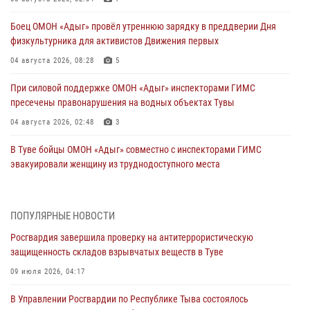
Боец ОМОН «Адыг» провёл утреннюю зарядку в преддверии Дня
физкультурника для активистов Движения первых
04 августа 2026, 08:28
5
При силовой поддержке ОМОН «Адыг» инспекторами ГИМС
пресечены правонарушения на водных объектах Тувы
04 августа 2026, 02:48
3
В Туве бойцы ОМОН «Адыг» совместно с инспекторами ГИМС
эвакуировали женщину из труднодоступного места
03 августа 2026, 07:25
Росгвардия проверила организацию отдыха детей в детских
ПОПУЛЯРНЫЕ НОВОСТИ
лагерях Тувы
Росгвардия завершила проверку на антитеррористическую
31 июля 2026, 03:49
2
защищенность складов взрывчатых веществ в Туве
Сотрудники вневедомственной охраны приняли участие в акции
09 июля 2026, 04:17
«Каникулы с Росгвардией» в Туве
В Управлении Росгвардии по Республике Тыва состоялось
29 июля 2026, 09:41