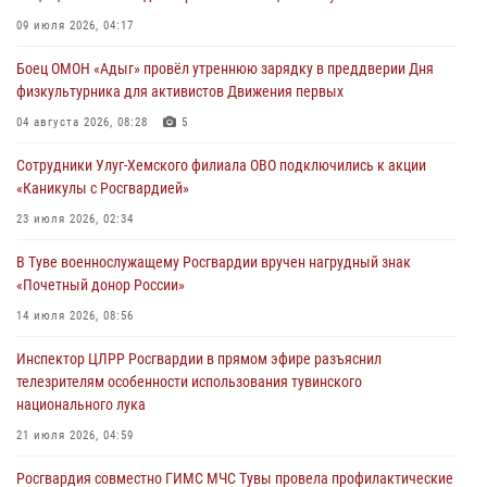
Сотрудники вневедомственной охраны приняли участие в акции
09 июля 2026, 04:17
«Каникулы с Росгвардией» в Туве
Боец ОМОН «Адыг» провёл утреннюю зарядку в преддверии Дня
29 июля 2026, 09:41
физкультурника для активистов Движения первых
26 сигналов «Тревога» с автотранспортов отработали экипажи
04 августа 2026, 08:28
5
задержаний Росгвардии в Туве с начала года
Сотрудники Улуг-Хемского филиала ОВО подключились к акции
29 июля 2026, 08:37
1
«Каникулы с Росгвардией»
В Туве офицер Росгвардии подвела итоги юбилейного личного
23 июля 2026, 02:34
забега
В Туве военнослужащему Росгвардии вручен нагрудный знак
28 июля 2026, 07:48
«Почетный донор России»
14 июля 2026, 08:56
Инспектор ЦЛРР Росгвардии в прямом эфире разъяснил
телезрителям особенности использования тувинского
национального лука
21 июля 2026, 04:59
Росгвардия совместно ГИМС МЧС Тувы провела профилактические