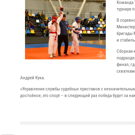
Команда 
турнире 
В соревн
Министер
бригады 
и стабиль
Сборная 
подразде
финал, г
схваткам
Андрей Кука.
«Управление службы судебных приставов с незначительны
достойное, это спорт – в следующий раз победа будет за н