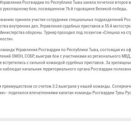
Управления Росгвардии по Республике Тыва заняла почетное второе м
по рукопашному бою, посвященном 76-й годовщине Великой победы.
ованиях приняли участие сотрудники специальных подразделений Рос
ства внутренних дел, Управления судебных приставов и 55-й мотостр
Министерства обороны. Турнир проходил под лозунгом «Спецназ на ст
ности».
команда Управления Росгвардии по Республике Тыва, состоящая из о
лений ОМОН, СОБР, выиграв бои с участниками из регионального МВД
де встретились с сильной командой судебных приставов. За зрелищн
и наблюдал начальник территориального органа Росгвардии полковн
м преимуществом со счетом 3:2 выиграли у нашей команды. Сопернич
ами» - поделился впечатлениями капитан команды Росгвардии Тувы Рус