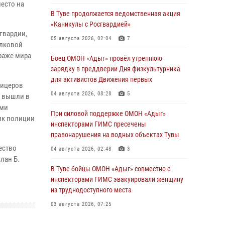
есто на
В Туве продолжается ведомственная акция
«Каникулы с Росгвардией»
гвардии,
05 августа 2026, 02:04
7
елковой
раже мира
Боец ОМОН «Адыг» провёл утреннюю
зарядку в преддверии Дня физкультурника
для активистов Движения первых
фицеров
04 августа 2026, 08:28
5
, вышли в
ыми
При силовой поддержке ОМОН «Адыг»
ик полиции
инспекторами ГИМС пресечены
правонарушения на водных объектах Тувы
ество
04 августа 2026, 02:48
3
лан Б.
В Туве бойцы ОМОН «Адыг» совместно с
инспекторами ГИМС эвакуировали женщину
из труднодоступного места
03 августа 2026, 07:25
Росгвардия проверила организацию отдыха