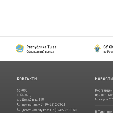
Республика Тыва
СУ СК
Официальный портал
по Рес
КОНТАКТЫ
НОВОСТ
667000
Росгвардей
г. Кызыл,
пришкольно
ул. Дружбы д. 118
05 августа 20
приемная: + 7 (39422) 2-03-21
дежурная служба: + 7 (39422) 2-03-50
В Туве про