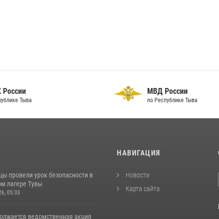
 России
МВД России
публике Тыва
по Республике Тыва
И
НАВИГАЦИЯ
цы провели урок безопасности в
Новости
м лагере Тувы
Карта сайта
26, 05:33
должается ведомственная акция