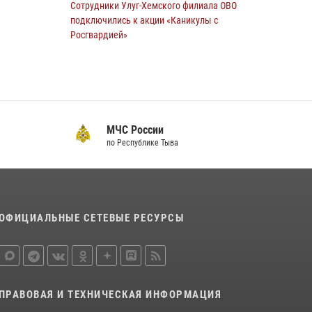
Сотрудники Улуг-Хемского филиала ОВО
28 июля 2026, 07:40
1
подключились к акции «Каникулы с
Росгвардией»
23 июля 2026, 02:34
В Туве военнослужащему Росгвардии вручен
нагрудный знак «Почетный донор России»
14 июля 2026, 08:56
МЧС России
по Республике Тыва
Инспекторы Росгвардии приняли участие в
процедуре регистрации лучников в канун
тувинского праздника животноводов
Наадым-2026
23 июля 2026, 04:57
ОФИЦИАЛЬНЫЕ СЕТЕВЫЕ РЕСУРСЫ
Спортсмены Росгвардии стали победителями
и призерами Чемпионата по лёгкой атлетике
Наадым-2026
23 июля 2026, 09:24
ПРАВОВАЯ И ТЕХНИЧЕСКАЯ ИНФОРМАЦИЯ