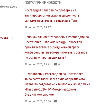
ПОПУЛЯРНЫЕ НОВОСТИ
детей в детских лагерях Тувы
ублике Тыва
Росгвардия завершила проверку на
31 июля 2026, 03:49
2
антитеррористическую защищенность
складов взрывчатых веществ в Туве
Сотрудники вневедомственной охраны
приняли участие в акции «Каникулы с
09 июля 2026, 04:17
Росгвардией» в Туве
Врио начальника Управления Росгвардии по
ующая →
29 июля 2026, 09:41
Республике Тыва Александр Новоселов
принял участие в объединенной пресс-
26 сигналов «Тревога» с автотранспортов
конференции правоохранительных органов
отработали экипажи задержаний Росгвардии
по розыску пропавших детей
в Туве с начала года
06 июля 2026, 09:41
4
29 июля 2026, 08:37
1
В Управлении Росгвардии по Республике
В Туве офицер Росгвардии подвела итоги
Тыва состоялось заседание оперативного
юбилейного личного забега
штаба по подготовке к выполнению задач на
28 июля 2026, 07:48
«Наадым-2026» IV Международном
буддийском форуме
Росгвардеец стал бронзовым призером
Чемпионата Тувы по национальной игре -
08 июля 2026, 12:04
1
стрельбе из традиционного лука