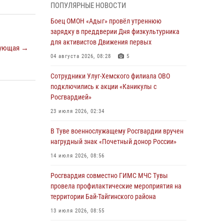
ПОПУЛЯРНЫЕ НОВОСТИ
из труднодоступного места
Боец ОМОН «Адыг» провёл утреннюю
03 августа 2026, 07:25
зарядку в преддверии Дня физкультурника
для активистов Движения первых
Росгвардия проверила организацию отдыха
ующая →
детей в детских лагерях Тувы
04 августа 2026, 08:28
5
31 июля 2026, 03:49
2
Сотрудники Улуг-Хемского филиала ОВО
подключились к акции «Каникулы с
Сотрудники вневедомственной охраны
Росгвардией»
приняли участие в акции «Каникулы с
Росгвардией» в Туве
23 июля 2026, 02:34
29 июля 2026, 09:41
В Туве военнослужащему Росгвардии вручен
нагрудный знак «Почетный донор России»
26 сигналов «Тревога» с автотранспортов
отработали экипажи задержаний Росгвардии
14 июля 2026, 08:56
в Туве с начала года
Росгвардия совместно ГИМС МЧС Тувы
29 июля 2026, 08:37
1
провела профилактические мероприятия на
территории Бай-Тайгинского района
В Туве офицер Росгвардии подвела итоги
юбилейного личного забега
13 июля 2026, 08:55
28 июля 2026, 07:48