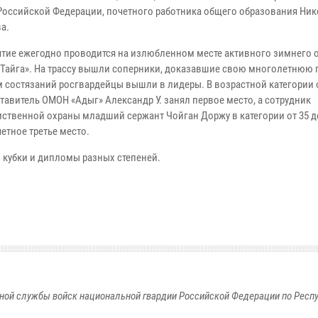
 Российской Федерации, почетного работника общего образования Ни
а.
тие ежегодно проводится на излюбленном месте активного зимнего о
«Тайга». На трассу вышли соперники, доказавшие свою многолетнюю 
м состязаний росгвардейцы вышли в лидеры. В возрастной категории о
тавитель ОМОН «Адыг» Александр У. занял первое место, а сотрудник
ственной охраны младший сержант Чойган Доржу в категории от 35 до
етное третье место.
 кубки и дипломы разных степеней.
ной службы войск национальной гвардии Российской Федерации по Респ