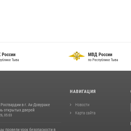
 России
МВД России
публике Тыва
по Республике Тыва
И
НАВИГАЦИЯ
Росгвардии в г. Ак-Довураке
Новости
нь открытых дверей
Карта сайта
26, 05:03
цы провели урок безопасности в