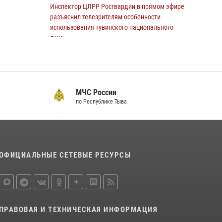
Инспектор ЦЛРР Росгвардии в прямом эфире
разъяснил телезрителям особенности
использования тувинского национального
лука
21 июля 2026, 04:59
Спортсмены Росгвардии стали победителями
и призерами Чемпионата по лёгкой атлетике
МЧС России
Наадым-2026
по Республике Тыва
23 июля 2026, 09:24
Инспекторы Росгвардии приняли участие в
процедуре регистрации лучников в канун
тувинского праздника животноводов
ОФИЦИАЛЬНЫЕ СЕТЕВЫЕ РЕСУРСЫ
Наадым-2026
23 июля 2026, 04:57
Росгвардия обеспечила общественную
безопасность во время праздника
ПРАВОВАЯ И ТЕХНИЧЕСКАЯ ИНФОРМАЦИЯ
Наадым-2026 в Туве