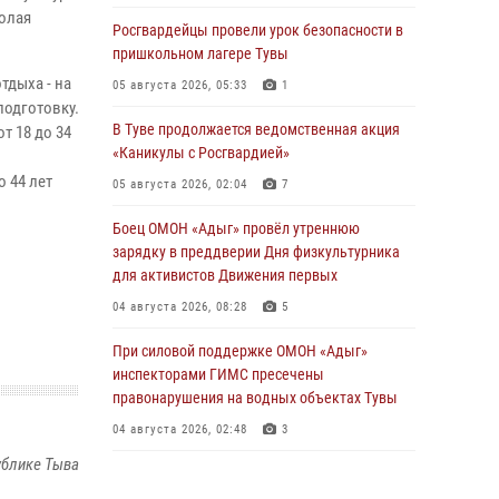
колая
Росгвардейцы провели урок безопасности в
пришкольном лагере Тувы
тдыха - на
05 августа 2026, 05:33
1
подготовку.
В Туве продолжается ведомственная акция
т 18 до 34
«Каникулы с Росгвардией»
 44 лет
05 августа 2026, 02:04
7
Боец ОМОН «Адыг» провёл утреннюю
зарядку в преддверии Дня физкультурника
для активистов Движения первых
04 августа 2026, 08:28
5
При силовой поддержке ОМОН «Адыг»
инспекторами ГИМС пресечены
правонарушения на водных объектах Тувы
04 августа 2026, 02:48
3
ублике Тыва
В Туве бойцы ОМОН «Адыг» совместно с
инспекторами ГИМС эвакуировали женщину