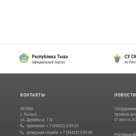
Республика Тыва
СУ СК
Официальный портал
по Рес
КОНТАКТЫ
НОВОСТ
667000
Сотрудники 
г. Кызыл,
провели де
ул. Дружбы д. 118
07 августа 20
приемная: + 7 (39422) 2-03-21
дежурная служба: + 7 (39422) 2-03-50
Росгвардей