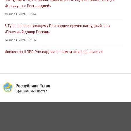
«Каникулы с Росгвардией»
23 июля 2026, 02:34
В Туве военнослужащему Росгвардии вручен нагрудный знак
«Почетный донор России»
14 июля 2026, 08:56
Инспектор ЦЛРР Росгвардии в прямом эфире разъяснил
телезрителям особенности использования тувинского
национального лука
21 июля 2026, 04:59
Спортсмены Росгвардии стали победителями и призерами
Республика Тыва
Чемпионата по лёгкой атлетике Наадым-2026
Официальный портал
23 июля 2026, 09:24
Инспекторы Росгвардии приняли участие в процедуре регистрации
лучников в канун тувинского праздника животноводов
Наадым-2026
23 июля 2026, 04:57