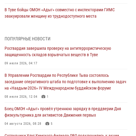
В Туве бойцы ОМОН «Адыг» совместно с инспекторами ГИМС
эвакуировали женщину из труднодоступного места
03 августа 2026, 07:25
Росгвардия проверила организацию отдыха детей в детских
ПОПУЛЯРНЫЕ НОВОСТИ
лагерях Тувы
Росгвардия завершила проверку на антитеррористическую
31 июля 2026, 03:49
2
защищенность складов взрывчатых веществ в Туве
Сотрудники вневедомственной охраны приняли участие в акции
09 июля 2026, 04:17
«Каникулы с Росгвардией» в Туве
В Управлении Росгвардии по Республике Тыва состоялось
29 июля 2026, 09:41
заседание оперативного штаба по подготовке к выполнению задач
на «Наадым-2026» IV Международном буддийском форуме
26 сигналов «Тревога» с автотранспортов отработали экипажи
задержаний Росгвардии в Туве с начала года
08 июля 2026, 12:04
1
29 июля 2026, 08:37
1
Боец ОМОН «Адыг» провёл утреннюю зарядку в преддверии Дня
физкультурника для активистов Движения первых
В Туве офицер Росгвардии подвела итоги юбилейного личного
забега
04 августа 2026, 08:28
5
28 июля 2026, 07:48
Сотрудники Улуг-Хемского филиала ОВО подключились к акции