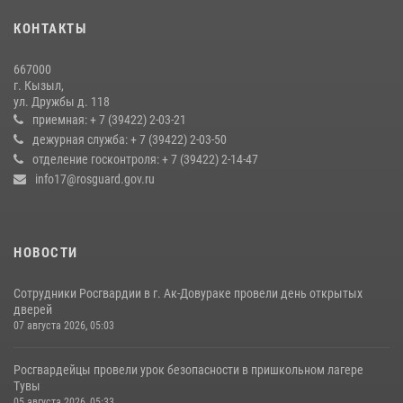
КОНТАКТЫ
Росгвардия совместно ГИМС МЧС Тувы провела профилактические
мероприятия на территории Бай-Тайгинского района
667000
13 июля 2026, 08:55
г. Кызыл,
ул. Дружбы д. 118
Кызылчанин поблагодарил сотрудников Росгвардии за
приемная: + 7 (39422) 2-03-21
оперативное реагирование в решении конфликтной ситуации
дежурная служба: + 7 (39422) 2-03-50
отделение госконтроля: + 7 (39422) 2-14-47
17 июля 2026, 07:22
1
info17@rosguard.gov.ru
НОВОСТИ
Сотрудники Росгвардии в г. Ак-Довураке провели день открытых
дверей
07 августа 2026, 05:03
Росгвардейцы провели урок безопасности в пришкольном лагере
Тувы
05 августа 2026, 05:33