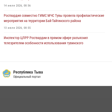
14 июля 2026, 08:56
Росгвардия совместно ГИМС МЧС Тувы провела профилактические
мероприятия на территории Бай-Тайгинского района
13 июля 2026, 08:55
Инспектор ЦЛРР Росгвардии в прямом эфире разъяснил
телезрителям особенности использования тувинского
национального лука
21 июля 2026, 04:59
Инспекторы Росгвардии приняли участие в процедуре регистрации
лучников в канун тувинского праздника животноводов
Республика Тыва
Наадым-2026
Официальный портал
23 июля 2026, 04:57
Спортсмены Росгвардии стали победителями и призерами
Чемпионата по лёгкой атлетике Наадым-2026
23 июля 2026, 09:24