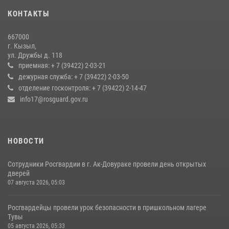
Росгвардия обеспечила общественную безопасность во время
КОНТАКТЫ
праздника Наадым-2026 в Туве
27 июля 2026, 07:56
3
667000
г. Кызыл,
Кызылчанин поблагодарил сотрудников Росгвардии за
ул. Дружбы д. 118
оперативное реагирование в решении конфликтной ситуации
приемная: + 7 (39422) 2-03-21
дежурная служба: + 7 (39422) 2-03-50
17 июля 2026, 07:22
1
отделение госконтроля: + 7 (39422) 2-14-47
info17@rosguard.gov.ru
НОВОСТИ
Сотрудники Росгвардии в г. Ак-Довураке провели день открытых
дверей
07 августа 2026, 05:03
Росгвардейцы провели урок безопасности в пришкольном лагере
Тувы
05 августа 2026, 05:33