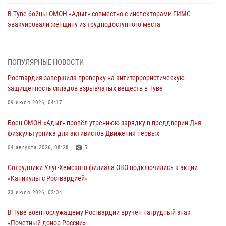
В Туве бойцы ОМОН «Адыг» совместно с инспекторами ГИМС
эвакуировали женщину из труднодоступного места
03 августа 2026, 07:25
Росгвардия проверила организацию отдыха детей в детских
ПОПУЛЯРНЫЕ НОВОСТИ
лагерях Тувы
Росгвардия завершила проверку на антитеррористическую
31 июля 2026, 03:49
2
защищенность складов взрывчатых веществ в Туве
Сотрудники вневедомственной охраны приняли участие в акции
09 июля 2026, 04:17
«Каникулы с Росгвардией» в Туве
Боец ОМОН «Адыг» провёл утреннюю зарядку в преддверии Дня
29 июля 2026, 09:41
физкультурника для активистов Движения первых
26 сигналов «Тревога» с автотранспортов отработали экипажи
04 августа 2026, 08:28
5
задержаний Росгвардии в Туве с начала года
Сотрудники Улуг-Хемского филиала ОВО подключились к акции
29 июля 2026, 08:37
1
«Каникулы с Росгвардией»
В Туве офицер Росгвардии подвела итоги юбилейного личного
23 июля 2026, 02:34
забега
В Туве военнослужащему Росгвардии вручен нагрудный знак
28 июля 2026, 07:48
«Почетный донор России»