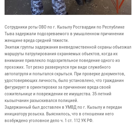
Сотрудники роты ОВО по г. Кызылу Росгвардии по Республике
Тыва задержали подозреваемого в умышленном причинении
женщине вреда средней тяжести.
Экипаж группы задержания вневедомственной охраны объезжал
маршруты патрулирования охраняемых объектов, когда их
внимание привлекло подозрительное поведение одного из
прохожих. Тот резко развернулся при виде служебного
автопатруля и попытался скрыться. При проверке документов,
удостоверяющих личность, было установлено, что гражданин
фигурирует в ориентировке за причинение вреда своей
сожительнице и повреждении ее имущества. 35-летний
кызылчанин разыскивался полицией.
Задержанный был доставлен в УМВД по г. Кызылу и передан
инициатору розыска. Выяснилось, что в отношении него
возбуждено уголовное дело ч. 1 ст. 112 УК РФ.