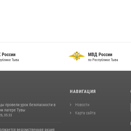
 России
МВД России
публике Тыва
по Республике Тыва
И
НАВИГАЦИЯ
цы провели урок безопасности в
Новости
м лагере Тувы
Карта сайта
26, 05:33
должается ведомственная акция