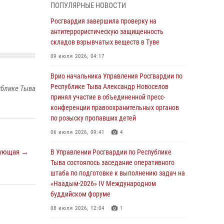
ПОПУЛЯРНЫЕ НОВОСТИ
детей в детских лагерях Тувы
Росгвардия завершила проверку на
31 июля 2026, 03:49
2
антитеррористическую защищенность
складов взрывчатых веществ в Туве
Сотрудники вневедомственной охраны
приняли участие в акции «Каникулы с
09 июля 2026, 04:17
Росгвардией» в Туве
Врио начальника Управления Росгвардии по
29 июля 2026, 09:41
Республике Тыва Александр Новоселов
ублике Тыва
принял участие в объединенной пресс-
26 сигналов «Тревога» с автотранспортов
конференции правоохранительных органов
отработали экипажи задержаний Росгвардии
по розыску пропавших детей
в Туве с начала года
06 июля 2026, 09:41
4
29 июля 2026, 08:37
1
ующая →
В Управлении Росгвардии по Республике
В Туве офицер Росгвардии подвела итоги
Тыва состоялось заседание оперативного
юбилейного личного забега
штаба по подготовке к выполнению задач на
28 июля 2026, 07:48
«Наадым-2026» IV Международном
буддийском форуме
Росгвардеец стал бронзовым призером
Чемпионата Тувы по национальной игре -
08 июля 2026, 12:04
1
стрельбе из традиционного лука