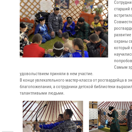
Сотрудни
старший 
встретил
Совместн
росгвард
развитие
охраны с
который 
научилис
попробова
Самым зр
удовольствием приняли в нем участие.
В конце увлекательного мастер-класса от росгвардейца в 
благопожелания, а сотрудники детской библиотеки выразил
талантливыми людьми.