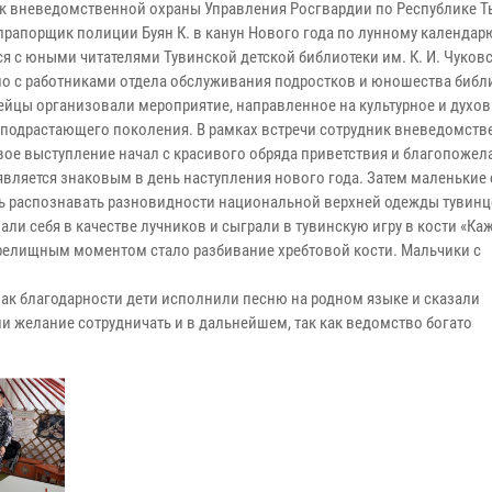
к вневедомственной охраны Управления Росгвардии по Республике Т
прапорщик полиции Буян К. в канун Нового года по лунному календа
ся с юными читателями Тувинской детской библиотеки им. К. И. Чуков
о с работниками отдела обслуживания подростков и юношества библ
ейцы организовали мероприятие, направленное на культурное и духо
 подрастающего поколения. В рамках встречи сотрудник вневедомств
вое выступление начал с красивого обряда приветствия и благопожел
является знаковым в день наступления нового года. Затем маленькие
ь распознавать разновидности национальной верхней одежды тувинц
ли себя в качестве лучников и сыграли в тувинскую игру в кости «Ка
елищным моментом стало разбивание хребтовой кости. Мальчики с
знак благодарности дети исполнили песню на родном языке и сказали
и желание сотрудничать и в дальнейшем, так как ведомство богато