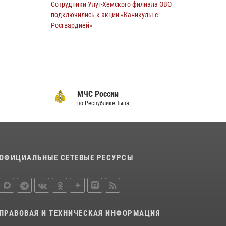
Сотрудники Улуг-Хемского филиала ОВО
28 июля 2026, 07:40
1
подключились к акции «Каникулы с
Росгвардией»
23 июля 2026, 02:34
В Туве военнослужащему Росгвардии вручен
нагрудный знак «Почетный донор России»
14 июля 2026, 08:56
МЧС России
по Республике Тыва
Инспекторы Росгвардии приняли участие в
процедуре регистрации лучников в канун
тувинского праздника животноводов
Наадым-2026
23 июля 2026, 04:57
ОФИЦИАЛЬНЫЕ СЕТЕВЫЕ РЕСУРСЫ
Спортсмены Росгвардии стали победителями
и призерами Чемпионата по лёгкой атлетике
Наадым-2026
23 июля 2026, 09:24
ПРАВОВАЯ И ТЕХНИЧЕСКАЯ ИНФОРМАЦИЯ