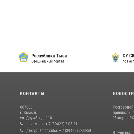
Республика Тыва
СУ СК
Официальный портал
по Рес
КОНТАКТЫ
НОВОСТ
667000
Росгвардей
г. Кызыл,
пришкольно
ул. Дружбы д. 118
05 августа 20
приемная: + 7 (39422) 2-03-21
дежурная служба: + 7 (39422) 2-03-50
В Туве про