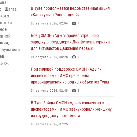
ыва
В Туве продолжается ведомственная акция
рю—Шагаа
«Каникулы с Росгвардией»
ского.
иотеки
05 августа 2026, 02:04
7
вное
Боец ОМОН «Адыг» провёл утреннюю
енной
зарядку в преддверии Дня физкультурника
ания,
для активистов Движения первых
 слушатели
ев,
04 августа 2026, 08:28
5
жык».
При силовой поддержке ОМОН «Адыг»
инспекторами ГИМС пресечены
правонарушения на водных объектах Тувы
04 августа 2026, 02:48
3
В Туве бойцы ОМОН «Адыг» совместно с
инспекторами ГИМС эвакуировали женщину
из труднодоступного места
03 августа 2026, 07:25
Росгвардия проверила организацию отдыха