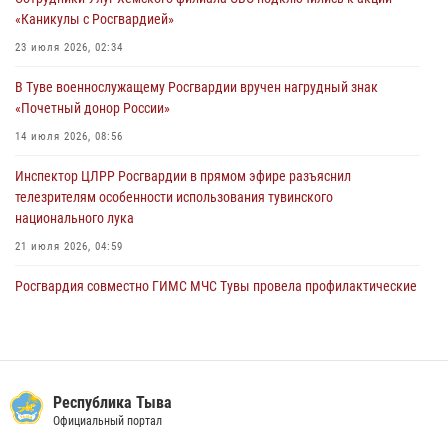
29 июля 2026, 08:37
1
«Каникулы с Росгвардией»
В Туве офицер Росгвардии подвела итоги юбилейного личного
23 июля 2026, 02:34
забега
В Туве военнослужащему Росгвардии вручен нагрудный знак
28 июля 2026, 07:48
«Почетный донор России»
14 июля 2026, 08:56
Инспектор ЦЛРР Росгвардии в прямом эфире разъяснил
телезрителям особенности использования тувинского
национального лука
21 июля 2026, 04:59
Росгвардия совместно ГИМС МЧС Тувы провела профилактические
мероприятия на территории Бай-Тайгинского района
13 июля 2026, 08:55
Инспекторы Росгвардии приняли участие в процедуре регистрации
лучников в канун тувинского праздника животноводов
Республика Тыва
Наадым-2026
Официальный портал
23 июля 2026, 04:57