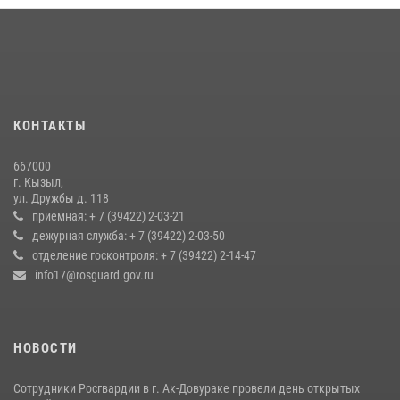
Спортсмены Росгвардии стали победителями и призерами
Чемпионата по лёгкой атлетике Наадым-2026
23 июля 2026, 09:24
Росгвардия обеспечила общественную безопасность во время
КОНТАКТЫ
праздника Наадым-2026 в Туве
27 июля 2026, 07:56
3
667000
г. Кызыл,
Кызылчанин поблагодарил сотрудников Росгвардии за
ул. Дружбы д. 118
оперативное реагирование в решении конфликтной ситуации
приемная: + 7 (39422) 2-03-21
дежурная служба: + 7 (39422) 2-03-50
17 июля 2026, 07:22
1
отделение госконтроля: + 7 (39422) 2-14-47
info17@rosguard.gov.ru
НОВОСТИ
Сотрудники Росгвардии в г. Ак-Довураке провели день открытых