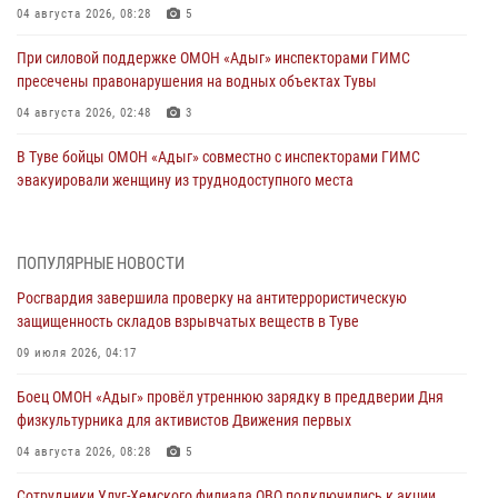
04 августа 2026, 08:28
5
При силовой поддержке ОМОН «Адыг» инспекторами ГИМС
пресечены правонарушения на водных объектах Тувы
04 августа 2026, 02:48
3
В Туве бойцы ОМОН «Адыг» совместно с инспекторами ГИМС
эвакуировали женщину из труднодоступного места
03 августа 2026, 07:25
Росгвардия проверила организацию отдыха детей в детских
ПОПУЛЯРНЫЕ НОВОСТИ
лагерях Тувы
Росгвардия завершила проверку на антитеррористическую
31 июля 2026, 03:49
2
защищенность складов взрывчатых веществ в Туве
Сотрудники вневедомственной охраны приняли участие в акции
09 июля 2026, 04:17
«Каникулы с Росгвардией» в Туве
Боец ОМОН «Адыг» провёл утреннюю зарядку в преддверии Дня
29 июля 2026, 09:41
физкультурника для активистов Движения первых
26 сигналов «Тревога» с автотранспортов отработали экипажи
04 августа 2026, 08:28
5
задержаний Росгвардии в Туве с начала года
Сотрудники Улуг-Хемского филиала ОВО подключились к акции