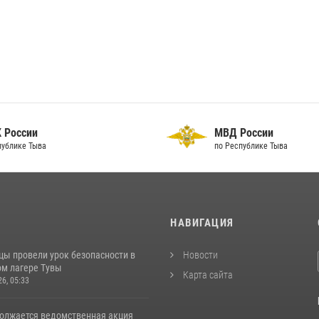
 России
МВД России
публике Тыва
по Республике Тыва
И
НАВИГАЦИЯ
цы провели урок безопасности в
Новости
м лагере Тувы
Карта сайта
26, 05:33
должается ведомственная акция