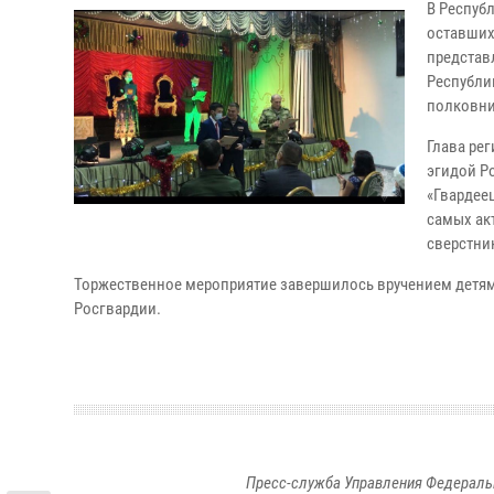
В Респуб
оставших
представ
Республи
полковни
Глава рег
эгидой Р
«Гвардее
самых ак
сверстни
Торжественное мероприятие завершилось вручением детям 
Росгвардии.
Пресс-служба Управления Федераль