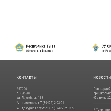
Республика Тыва
СУ СК
Официальный портал
по Рес
КОНТАКТЫ
НОВОСТ
667000
Росгвардей
г. Кызыл,
пришкольно
ул. Дружбы д. 118
05 августа 20
приемная: + 7 (39422) 2-03-21
дежурная служба: + 7 (39422) 2-03-50
В Туве про