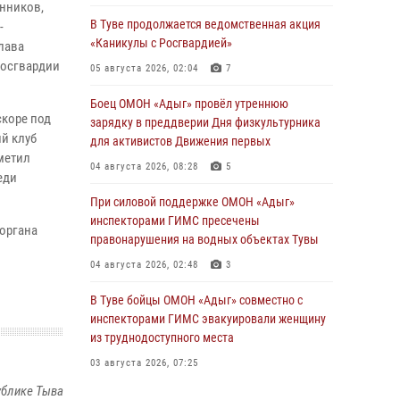
анников,
В Туве продолжается ведомственная акция
-
«Каникулы с Росгвардией»
лава
Росгвардии
05 августа 2026, 02:04
7
Боец ОМОН «Адыг» провёл утреннюю
скоре под
зарядку в преддверии Дня физкультурника
ий клуб
для активистов Движения первых
метил
04 августа 2026, 08:28
5
еди
При силовой поддержке ОМОН «Адыг»
инспекторами ГИМС пресечены
органа
правонарушения на водных объектах Тувы
04 августа 2026, 02:48
3
В Туве бойцы ОМОН «Адыг» совместно с
инспекторами ГИМС эвакуировали женщину
из труднодоступного места
03 августа 2026, 07:25
ублике Тыва
Росгвардия проверила организацию отдыха