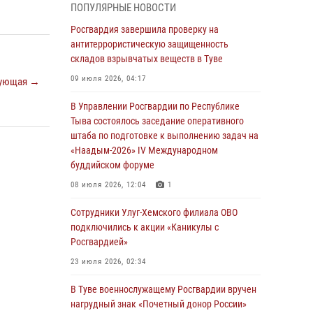
ПОПУЛЯРНЫЕ НОВОСТИ
детей в детских лагерях Тувы
Росгвардия завершила проверку на
31 июля 2026, 03:49
2
антитеррористическую защищенность
складов взрывчатых веществ в Туве
Сотрудники вневедомственной охраны
приняли участие в акции «Каникулы с
09 июля 2026, 04:17
ующая →
Росгвардией» в Туве
В Управлении Росгвардии по Республике
29 июля 2026, 09:41
Тыва состоялось заседание оперативного
штаба по подготовке к выполнению задач на
26 сигналов «Тревога» с автотранспортов
«Наадым-2026» IV Международном
отработали экипажи задержаний Росгвардии
буддийском форуме
в Туве с начала года
08 июля 2026, 12:04
1
29 июля 2026, 08:37
1
Сотрудники Улуг-Хемского филиала ОВО
В Туве офицер Росгвардии подвела итоги
подключились к акции «Каникулы с
юбилейного личного забега
Росгвардией»
28 июля 2026, 07:48
23 июля 2026, 02:34
Росгвардеец стал бронзовым призером
В Туве военнослужащему Росгвардии вручен
Чемпионата Тувы по национальной игре -
нагрудный знак «Почетный донор России»
стрельбе из традиционного лука