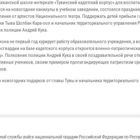
ликанской школе-интернате «Тувинский кадетский корпус» для воспит
ся на новогодние каникулы в учебном заведении, состоялся праздник
ление от артистов Национального театра. Поддержать детей прибыли г
ки Тыва Шолбан Кара-оол и начальник территориального управления 
к полиции Андрей Кука.
иона не первый год курирует работу образовательного учреждения, а в
осгвардии на базе кадетского корпуса откроется военно-патриотическ
ц». Полковник полиции Андрей Кука в своей поздравительной речи от
тивных учеников, своим примером пропагандирующих патриотизм ср
ков.
новогодних подарков от главы Тувы и начальника территориального 
ной службы войск национальной гвардии Российской Федерации по Респ