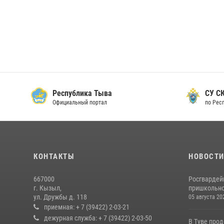
Республика Тыва
СУ СК
Официальный портал
по Рес
КОНТАКТЫ
НОВОСТ
667000
Росгвардей
г. Кызыл,
пришкольно
ул. Дружбы д. 118
05 августа 20
приемная: + 7 (39422) 2-03-21
дежурная служба: + 7 (39422) 2-03-50
В Туве про