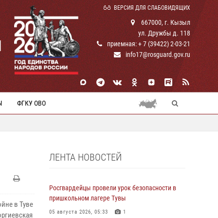
ВЕРСИЯ ДЛЯ СЛАБОВИДЯЩИХ
667000, г. Кызыл
ул. Дружбы д. 118
И
приемная: + 7 (39422) 2-03-21
info17@rosguard.gov.ru
Ы
ФГКУ ОВО
ЛЕНТА НОВОСТЕЙ
Росгвардейцы провели урок безопасности в
пришкольном лагере Тувы
йне в Туве
05 августа 2026, 05:33
1
оргиевская