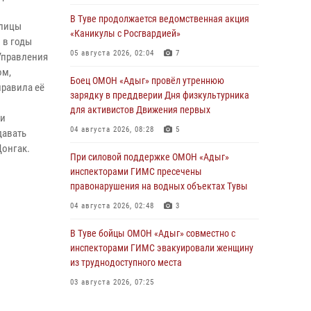
В Туве продолжается ведомственная акция
олицы
«Каникулы с Росгвардией»
 в годы
05 августа 2026, 02:04
7
Управления
ом,
Боец ОМОН «Адыг» провёл утреннюю
правила её
зарядку в преддверии Дня физкультурника
для активистов Движения первых
 и
04 августа 2026, 08:28
5
давать
Донгак.
При силовой поддержке ОМОН «Адыг»
инспекторами ГИМС пресечены
правонарушения на водных объектах Тувы
04 августа 2026, 02:48
3
В Туве бойцы ОМОН «Адыг» совместно с
инспекторами ГИМС эвакуировали женщину
из труднодоступного места
03 августа 2026, 07:25
Росгвардия проверила организацию отдыха