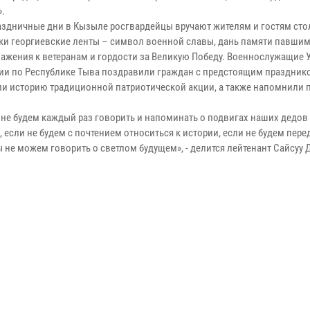
».
аздничные дни в Кызыле росгвардейцы вручают жителям и гостям ст
ки георгиевские ленты – символ военной славы, дань памяти павшим
важения к ветеранам и гордости за Великую Победу. Военнослужащие 
ии по Республике Тыва поздравили граждан с предстоящим праздник
ли историю традиционной патриотической акции, а также напомнили 
 не будем каждый раз говорить и напоминать о подвигах наших дедов
 если не будем с почтением относиться к истории, если не будем пере
 не можем говорить о светлом будущем», - делится лейтенант Сайсуу 