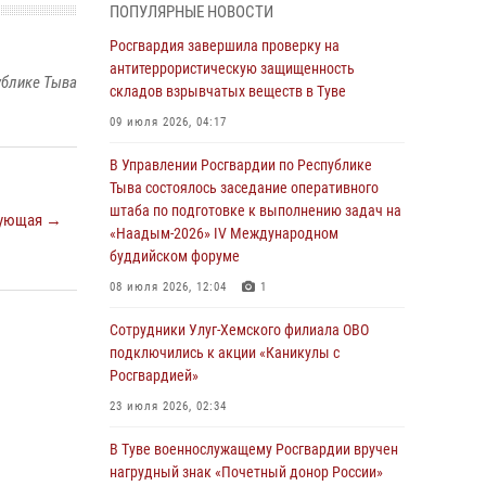
ПОПУЛЯРНЫЕ НОВОСТИ
детей в детских лагерях Тувы
Росгвардия завершила проверку на
31 июля 2026, 03:49
2
антитеррористическую защищенность
ублике Тыва
складов взрывчатых веществ в Туве
Сотрудники вневедомственной охраны
приняли участие в акции «Каникулы с
09 июля 2026, 04:17
Росгвардией» в Туве
В Управлении Росгвардии по Республике
29 июля 2026, 09:41
Тыва состоялось заседание оперативного
штаба по подготовке к выполнению задач на
26 сигналов «Тревога» с автотранспортов
ующая →
«Наадым-2026» IV Международном
отработали экипажи задержаний Росгвардии
буддийском форуме
в Туве с начала года
08 июля 2026, 12:04
1
29 июля 2026, 08:37
1
Сотрудники Улуг-Хемского филиала ОВО
В Туве офицер Росгвардии подвела итоги
подключились к акции «Каникулы с
юбилейного личного забега
Росгвардией»
28 июля 2026, 07:48
23 июля 2026, 02:34
Росгвардеец стал бронзовым призером
В Туве военнослужащему Росгвардии вручен
Чемпионата Тувы по национальной игре -
нагрудный знак «Почетный донор России»
стрельбе из традиционного лука