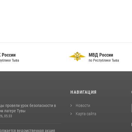
 России
МВД России
публике Тыва
по Республике Тыва
И
НАВИГАЦИЯ
цы провели урок безопасности в
Новости
м лагере Тувы
Карта сайта
26, 05:33
должается ведомственная акция