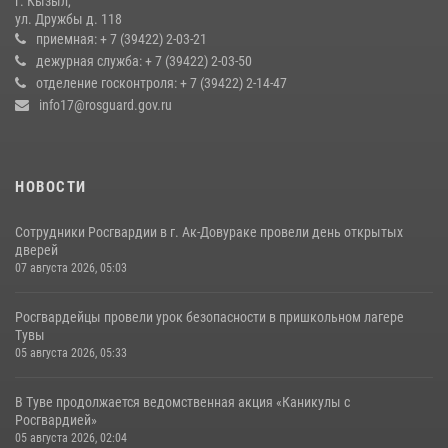
г. Кызыл,
ул. Дружбы д. 118
Кызылчанин поблагодарил сотрудников Росгвардии за
приемная: + 7 (39422) 2-03-21
оперативное реагирование в решении конфликтной ситуации
дежурная служба: + 7 (39422) 2-03-50
отделение госконтроля: + 7 (39422) 2-14-47
17 июля 2026, 07:22
1
info17@rosguard.gov.ru
НОВОСТИ
Сотрудники Росгвардии в г. Ак-Довураке провели день открытых
дверей
07 августа 2026, 05:03
Росгвардейцы провели урок безопасности в пришкольном лагере
Тувы
05 августа 2026, 05:33
В Туве продолжается ведомственная акция «Каникулы с
Росгвардией»
05 августа 2026, 02:04