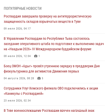
Росгвардия проверила организацию отдыха детей в детских
ПОПУЛЯРНЫЕ НОВОСТИ
лагерях Тувы
Росгвардия завершила проверку на антитеррористическую
31 июля 2026, 03:49
2
защищенность складов взрывчатых веществ в Туве
Сотрудники вневедомственной охраны приняли участие в акции
09 июля 2026, 04:17
«Каникулы с Росгвардией» в Туве
В Управлении Росгвардии по Республике Тыва состоялось
29 июля 2026, 09:41
заседание оперативного штаба по подготовке к выполнению задач
на «Наадым-2026» IV Международном буддийском форуме
26 сигналов «Тревога» с автотранспортов отработали экипажи
задержаний Росгвардии в Туве с начала года
08 июля 2026, 12:04
1
29 июля 2026, 08:37
1
Боец ОМОН «Адыг» провёл утреннюю зарядку в преддверии Дня
физкультурника для активистов Движения первых
В Туве офицер Росгвардии подвела итоги юбилейного личного
забега
04 августа 2026, 08:28
5
28 июля 2026, 07:48
Сотрудники Улуг-Хемского филиала ОВО подключились к акции
«Каникулы с Росгвардией»
23 июля 2026, 02:34
В Туве военнослужащему Росгвардии вручен нагрудный знак