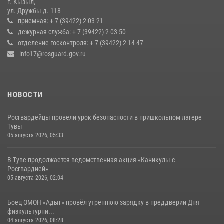
г. Кызыл,
ул. Дружбы д. 118
Росгвардия обеспечила общественную безопасность во время
приемная: + 7 (39422) 2-03-21
праздника Наадым-2026 в Туве
дежурная служба: + 7 (39422) 2-03-50
отделение госконтроля: + 7 (39422) 2-14-47
27 июля 2026, 07:56
3
info17@rosguard.gov.ru
НОВОСТИ
Росгвардейцы провели урок безопасности в пришкольном лагере
Тувы
05 августа 2026, 05:33
В Туве продолжается ведомственная акция «Каникулы с
Росгвардией»
05 августа 2026, 02:04
Боец ОМОН «Адыг» провёл утреннюю зарядку в преддверии Дня
физкультурни...
04 августа 2026, 08:28