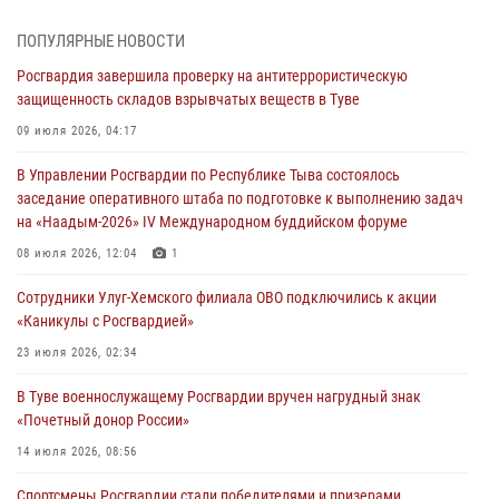
Сотрудники вневедомственной охраны приняли участие в акции
ПОПУЛЯРНЫЕ НОВОСТИ
«Каникулы с Росгвардией» в Туве
Росгвардия завершила проверку на антитеррористическую
29 июля 2026, 09:41
защищенность складов взрывчатых веществ в Туве
26 сигналов «Тревога» с автотранспортов отработали экипажи
09 июля 2026, 04:17
задержаний Росгвардии в Туве с начала года
В Управлении Росгвардии по Республике Тыва состоялось
29 июля 2026, 08:37
1
заседание оперативного штаба по подготовке к выполнению задач
на «Наадым-2026» IV Международном буддийском форуме
В Туве офицер Росгвардии подвела итоги юбилейного личного
забега
08 июля 2026, 12:04
1
28 июля 2026, 07:48
Сотрудники Улуг-Хемского филиала ОВО подключились к акции
«Каникулы с Росгвардией»
Росгвардеец стал бронзовым призером Чемпионата Тувы по
национальной игре - стрельбе из традиционного лука
23 июля 2026, 02:34
28 июля 2026, 07:40
1
В Туве военнослужащему Росгвардии вручен нагрудный знак
«Почетный донор России»
14 июля 2026, 08:56
Спортсмены Росгвардии стали победителями и призерами